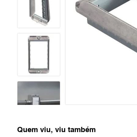
Quem viu, viu também