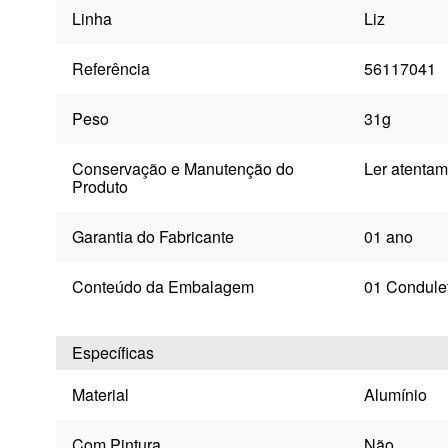
Linha
Liz
Referência
56117041
Peso
31g
Conservação e Manutenção do
Ler atentam
Produto
Garantia do Fabricante
01 ano
Conteúdo da Embalagem
01 Condulet
Específicas
Material
Alumínio
Com Pintura
Não