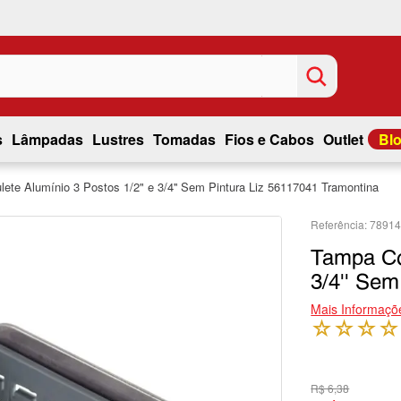
s
Lâmpadas
Lustres
Tomadas
Fios e Cabos
Outlet
Bl
ete Alumínio 3 Postos 1/2" e 3/4'' Sem Pintura Liz 56117041 Tramontina
7891
Tampa Co
3/4'' Sem
Mais Informaçõ
☆
☆
☆
☆
R$ 6,38