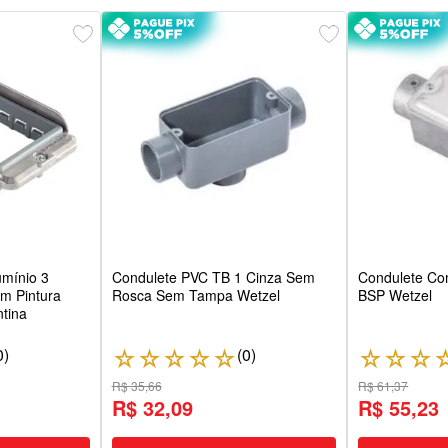
mínio 3
Condulete PVC TB 1 Cinza Sem
Condulete Co
em Pintura
Rosca Sem Tampa Wetzel
BSP Wetzel
tina
0
)
(
0
)
☆
☆
☆
☆
☆
☆
☆
☆
R$ 35,66
R$ 61,37
R$ 32,09
R$ 55,23