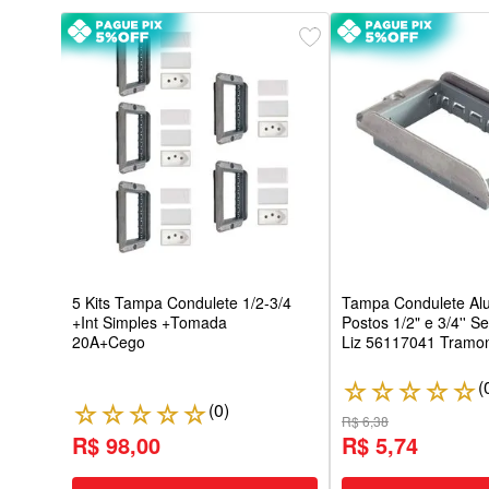
m
5 Kits Tampa Condulete 1/2-3/4
Tampa Condulete Alu
+Int Simples +Tomada
Postos 1/2" e 3/4'' S
20A+Cego
Liz 56117041 Tramon
(
☆
☆
☆
☆
☆
(
0
)
☆
☆
☆
☆
☆
R$ 6,38
R$ 98,00
R$ 5,74