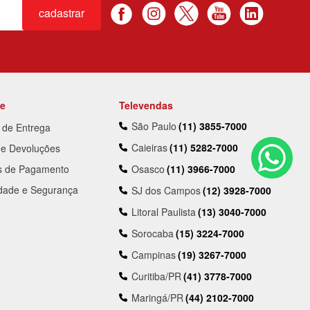
cadastrar
te
Televendas
São Paulo
(11) 3855-7000
a de Entrega
Caieiras
(11) 5282-7000
 e Devoluções
s de Pagamento
Osasco
(11) 3966-7000
idade e Segurança
SJ dos Campos
(12) 3928-7000
Litoral Paulista
(13) 3040-7000
Sorocaba
(15) 3224-7000
Campinas
(19) 3267-7000
Curitiba/PR
(41) 3778-7000
Maringá/PR
(44) 2102-7000