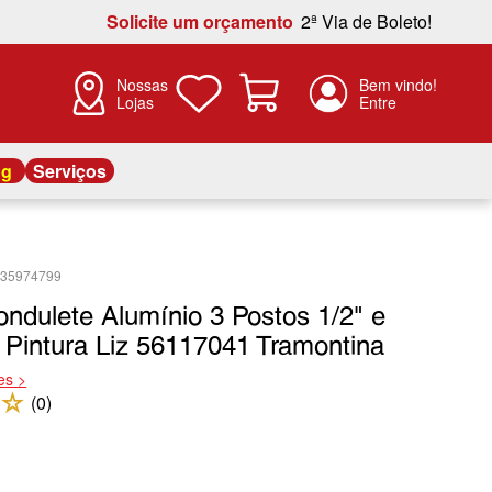
Solicite um orçamento
2ª Via de Boleto!
Nossas
Lojas
og
Serviços
435974799
ndulete Alumínio 3 Postos 1/2" e
 Pintura Liz 56117041 Tramontina
es >
☆
(
0
)