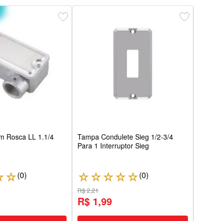
Tampa
Tomad
m Rosca LL 1.1/4
Tampa Condulete Sieg 1/2-3/4
Para 1 Interruptor Sieg
(
0
)
(
0
)
☆
☆
☆
☆
☆
☆
☆
☆
R$ 2,21
R$ 3,
R$ 1,99
R$ 