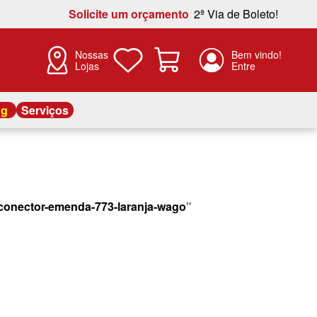
Solicite um orçamento
2ª Via de Boleto!
Nossas
Lojas
og
Serviços
conector-emenda-773-laranja-wago
"