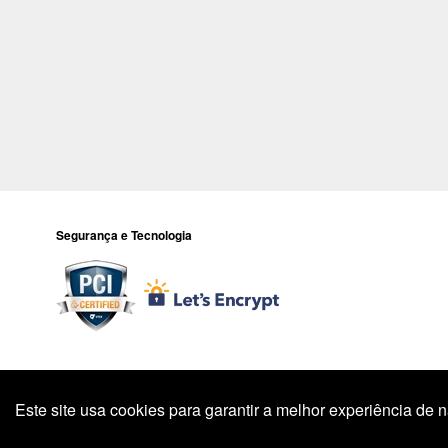
Segurança e Tecnologia
Todos os preços e condições deste site são válidos apenas para compr
preço válido é 
Este site usa cookies para garantir a melhor experiência de
Endereço: R. 