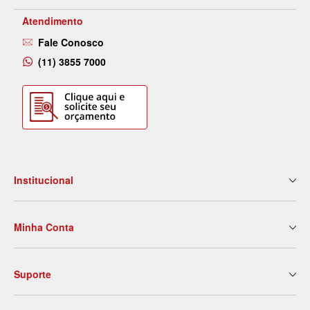
Atendimento
Fale Conosco
(11) 3855 7000
Institucional
Quem Somos
Minha Conta
Nossas Lojas
Serviços
Meus Dados
Eventos e Treinamentos
Suporte
2ª Via de Boleto
Blog
Meus Pedidos
Contato
Politica de Entrega
Meus Favoritos