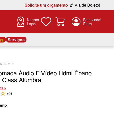
Solicite um orçamento
2ª Via de Boleto!
Nossas
Lojas
og
Serviços
565857189
omada Áudio E Vídeo Hdmi Ébano
o Class Alumbra
es >
☆
(
0
)
unto