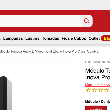
s
Lâmpadas
Lustres
Tomadas
Fios e Cabos
Outlet
Bl
Módulo Tomada Áudio E Vídeo Hdmi Ébano Inova Pro Class Alumbra
7896
Módulo T
Inova Pr
Mais Informaçõ
☆
☆
☆
☆
Módulo / Conj
Módulo