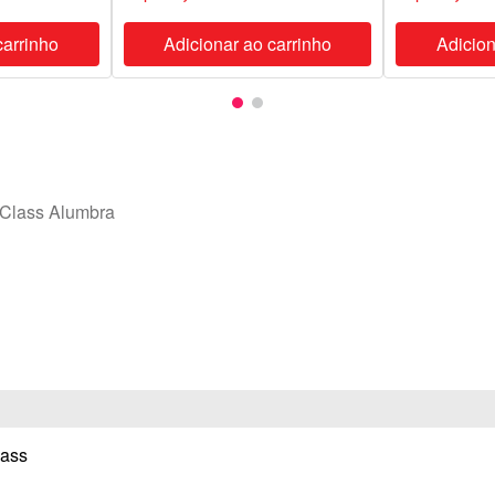
carrinho
Adicionar ao carrinho
Adicion
Class Alumbra
lass