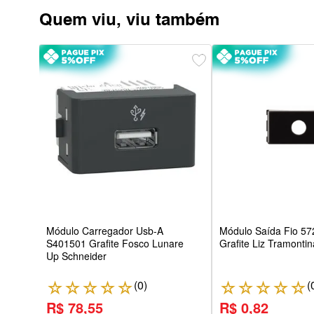
Quem viu, viu também
a
fite 1
Módulo Carregador Usb-A
Módulo Saída Fio 57
S401501 Grafite Fosco Lunare
Grafite Liz Tramontin
Up Schneider
(
0
)
(
☆
☆
☆
☆
☆
☆
☆
☆
☆
☆
R$ 78,55
R$ 0,82