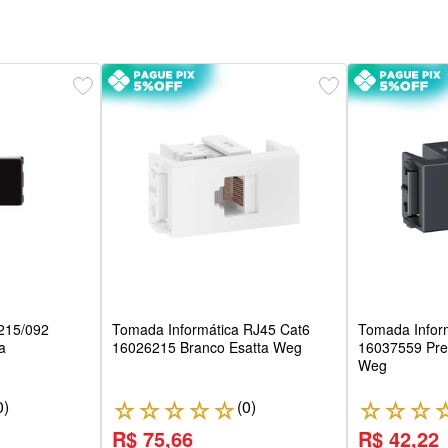
215/092
Tomada Informática RJ45 Cat6
Tomada Infor
a
16026215 Branco Esatta Weg
16037559 Pret
Weg
0
)
(
0
)
☆
☆
☆
☆
☆
☆
☆
☆
R$ 75,66
R$ 42,22