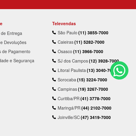
te
Televendas
São Paulo
(11) 3855-7000
a de Entrega
Caieiras
(11) 5282-7000
 e Devoluções
s de Pagamento
Osasco
(11) 3966-7000
idade e Segurança
SJ dos Campos
(12) 3928-7000
Litoral Paulista
(13) 3040-7000
Sorocaba
(15) 3224-7000
Campinas
(19) 3267-7000
Curitiba/PR
(41) 3778-7000
Maringá/PR
(44) 2102-7000
Joinville/SC
(47) 3419-7000