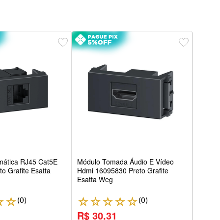
Módu
Usb 
Bticin
mática RJ45 Cat5E
Módulo Tomada Áudio E Vídeo
o Grafite Esatta
Hdmi 16095830 Preto Grafite
Esatta Weg
(
0
)
(
0
)
☆
☆
☆
☆
☆
☆
☆
☆
R$ 30,31
R$ 