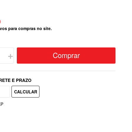
9
vos para compras no site.
Comprar
＋
EP