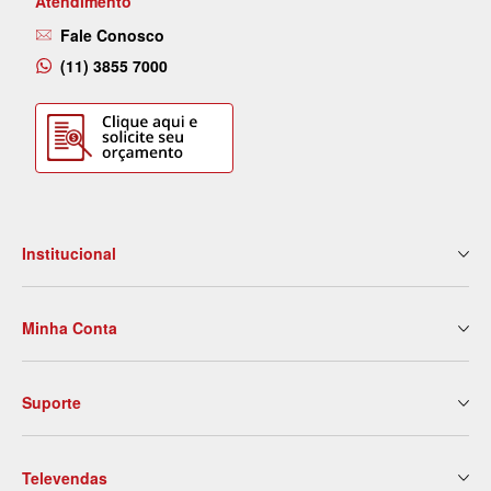
Atendimento
Fale Conosco
(11) 3855 7000
Institucional
Quem Somos
Minha Conta
Nossas Lojas
Serviços
Meus Dados
Eventos e Treinamentos
Suporte
2ª Via de Boleto
Blog
Meus Pedidos
Contato
Politica de Entrega
Meus Favoritos
Trabalhe Conosco
Televendas
Trocas e Devoluções