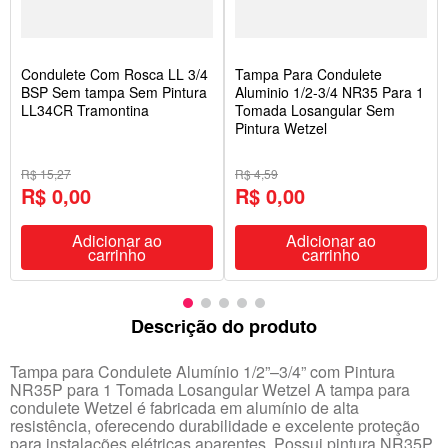
Condulete Com Rosca LL 3/4
Tampa Para Condulete
BSP Sem tampa Sem Pintura
Aluminio 1/2-3/4 NR35 Para 1
LL34CR Tramontina
Tomada Losangular Sem
Pintura Wetzel
R$ 15,27
R$ 4,59
R$ 0,00
R$ 0,00
Adicionar ao
Adicionar ao
carrinho
carrinho
Descrição do produto
Tampa para Condulete Alumínio 1/2”–3/4” com Pintura
NR35P para 1 Tomada Losangular Wetzel A tampa para
condulete Wetzel é fabricada em alumínio de alta
resistência, oferecendo durabilidade e excelente proteção
para instalações elétricas aparentes. Possui pintura NR35P,