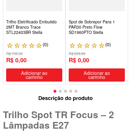
Trilho Eletrificado Embutido
Spot de Sobrepor Para 1
2MT Branco Trace
PAR30 Preto Flow
STL22403BR Stella
SD1960PTO Stella
(
0
)
(
0
)
☆
☆
☆
☆
☆
☆
☆
☆
☆
☆
R$ 732,32
R$ 229,99
R$ 0,00
R$ 0,00
Adicionar ao
Adicionar ao
carrinho
carrinho
Descrição do produto
Trilho Spot TR Focus – 2
Lâmpadas E27