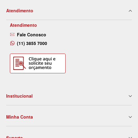
Atendimento
Atendimento
Fale Conosco
(11) 3855 7000
Institucional
Quem Somos
Minha Conta
Nossas Lojas
Serviços
Meus Dados
Eventos e Treinamentos
Suporte