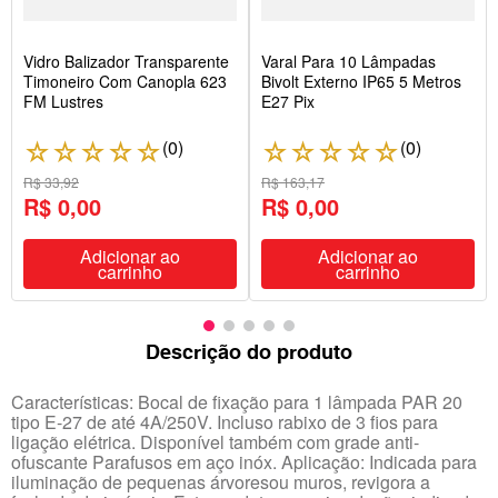
Vidro Balizador Transparente
Varal Para 10 Lâmpadas
Timoneiro Com Canopla 623
Bivolt Externo IP65 5 Metros
FM Lustres
E27 Pix
(
0
)
(
0
)
☆
☆
☆
☆
☆
☆
☆
☆
☆
☆
R$ 33,92
R$ 163,17
R$ 0,00
R$ 0,00
Adicionar ao
Adicionar ao
carrinho
carrinho
Descrição do produto
Características: Bocal de fixação para 1 lâmpada PAR 20
tipo E-27 de até 4A/250V. Incluso rabixo de 3 fios para
ligação elétrica. Disponível também com grade anti-
ofuscante Parafusos em aço inóx. Aplicação: Indicada para
iluminação de pequenas árvoresou muros, revigora a