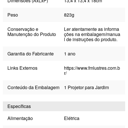
Dimensões (AxLxP)
13,4 x 13,4 x 18cm
Peso
823g
Conservação e
Ler atentamente as informa
Manutenção do Produto
ções na embalagem/manua
l de instruções do produto.
Garantia do Fabricante
1 ano
Links Externos
https://www.fmlustres.com.b
r/
Conteúdo da Embalagem
1 Projetor para Jardim
Específicas
Alimentação
Elétrica