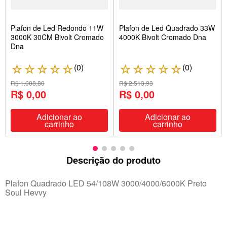
Plafon de Led Redondo 11W
Plafon de Led Quadrado 33W
3000K 30CM Bivolt Cromado
4000K Bivolt Cromado Dna
Dna
(
0
)
(
0
)
☆
☆
☆
☆
☆
☆
☆
☆
☆
☆
R$ 1.008,80
R$ 2.513,93
R$ 0,00
R$ 0,00
Adicionar ao
Adicionar ao
carrinho
carrinho
Descrição do produto
Plafon Quadrado LED 54/108W 3000/4000/6000K Preto
Soul Hevvy