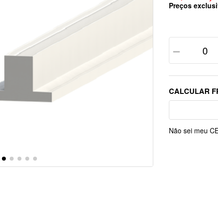
Preços exclusi
－
Não sei meu C