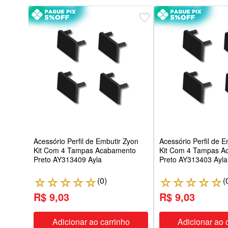
 Led
ign
Acessório Perfil de Embutir Zyon
Acessório Perfil de 
Kit Com 4 Tampas Acabamento
Kit Com 4 Tampas A
Preto AY313409 Ayla
Preto AY313403 Ayla
(
0
)
(
☆
☆
☆
☆
☆
☆
☆
☆
☆
☆
R$ 9,03
R$ 9,03
Adicionar ao carrinho
Adicionar ao 