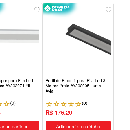
Perfi
Metr
Ayla
epor para Fita Led
Perfil de Embutir para Fita Led 3
nco AY303271 Fit
Metros Preto AY302005 Lume
Ayla
(
0
)
(
0
)
☆
☆
☆
☆
☆
☆
☆
☆
8
R$ 176,20
R$ 
ar ao carrinho
Adicionar ao carrinho
A