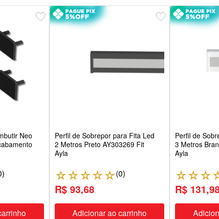
Embutir Neo
Perfil de Sobrepor para Fita Led
Perfil de Sobr
cabamento
2 Metros Preto AY303269 Fit
3 Metros Bra
Ayla
Ayla
0
)
(
0
)
☆
☆
☆
☆
☆
☆
☆
☆
R$ 93,68
R$ 131,9
carrinho
Adicionar ao carrinho
Adicion