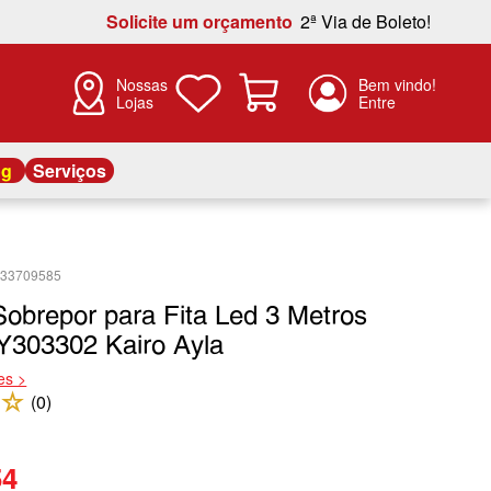
Solicite um orçamento
2ª Via de Boleto!
Nossas
Lojas
og
Serviços
933709585
 Sobrepor para Fita Led 3 Metros
Y303302 Kairo Ayla
es >
☆
(
0
)
54