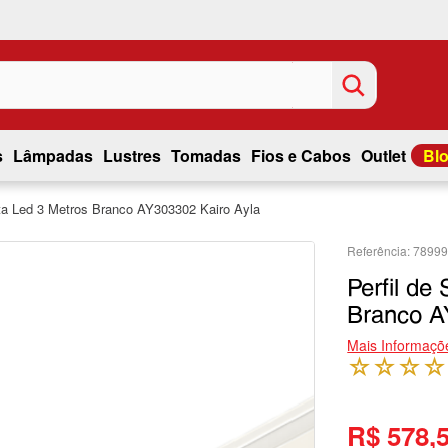
s
Lâmpadas
Lustres
Tomadas
Fios e Cabos
Outlet
Bl
ita Led 3 Metros Branco AY303302 Kairo Ayla
7899
Perfil de
Branco A
Mais Informaçõ
☆
☆
☆
☆
R$ 578,