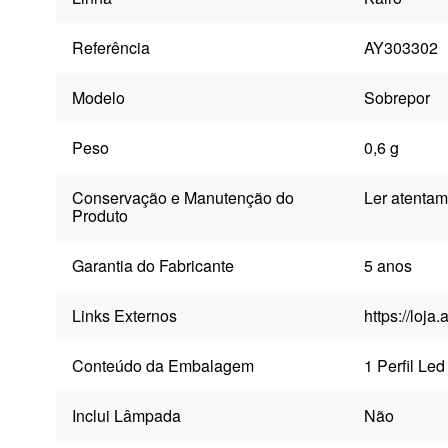
Referência
AY303302
Modelo
Sobrepor
Peso
0,6 g
Conservação e Manutenção do
Ler atentam
Produto
Garantia do Fabricante
5 anos
Links Externos
https://loja.
Conteúdo da Embalagem
1 Perfil Led
Inclui Lâmpada
Não