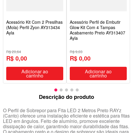
Acessório Kit Com 2 Presilhas
Acessório Perfil de Embutir
(Mola) Perfil Zyon AY313434
Glow Kit Com 4 Tampas
Ayla
Acabamento Preto AY313407
Ayla
R$ 20,64
R$ 9,03
R$ 0,00
R$ 0,00
Adicionar ao
Adicionar ao
carrinho
carrinho
Descrição do produto
O Perfil de Sobrepor para Fita LED 2 Metros Preto RAYz
(Canto) oferece uma instalação eficiente e estética para fitas
LED em ângulos. Feito de alumínio, promove excelente
dissipação de calor, garantindo maior durabilidade das fitas.
O acabamento preto e o design de sobrepor são ideais para