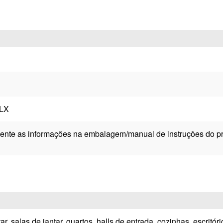
LX
ente as informações na embalagem/manual de instruções do pr
ar, salas de jantar, quartos, halls de entrada, cozinhas, escrit