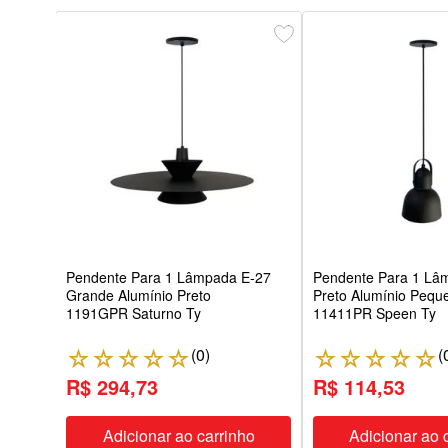
uz
ella
Pendente Para 1 Lâmpada E-27
Pendente Para 1 Lâ
Grande Alumínio Preto
Preto Alumínio Pequ
1191GPR Saturno Ty
11411PR Speen Ty
(
0
)
(
☆
☆
☆
☆
☆
☆
☆
☆
☆
☆
R$ 294,73
R$ 114,53
ho
Adicionar ao carrinho
Adicionar ao 