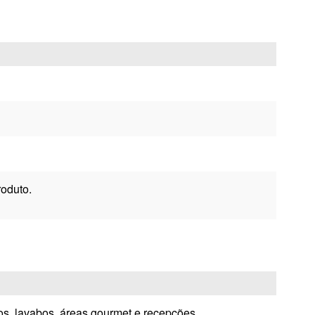
oduto.
órios, lavabos, áreas gourmet e recepções