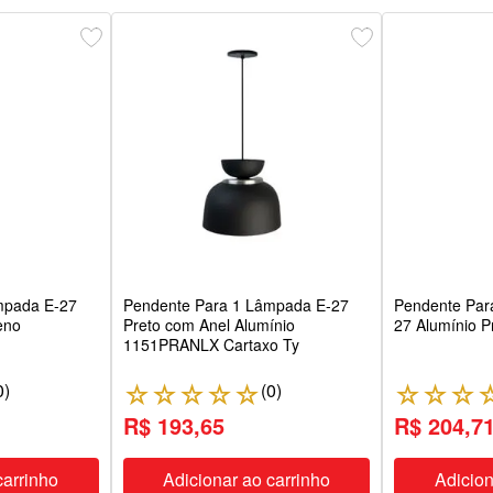
mpada E-27
Pendente Para 1 Lâmpada E-27
Pendente Par
eno
Preto com Anel Alumínio
27 Alumínio 
1151PRANLX Cartaxo Ty
0
)
(
0
)
☆
☆
☆
☆
☆
☆
☆
☆
R$ 193,65
R$ 204,7
carrinho
Adicionar ao carrinho
Adicion