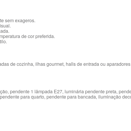
nte sem exageros.
isual.
zada.
eratura de cor preferida.
ilo.
ancadas de cozinha, ilhas gourmet, halls de entrada ou aparado
inação, pendente 1 lâmpada E27, luminária pendente preta, pen
 pendente para quarto, pendente para bancada, iluminação decor