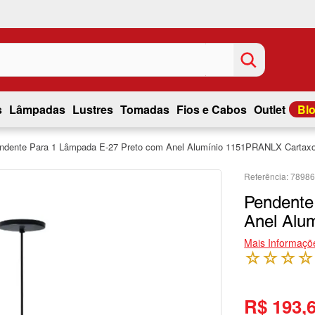
s
Lâmpadas
Lustres
Tomadas
Fios e Cabos
Outlet
Bl
ndente Para 1 Lâmpada E-27 Preto com Anel Alumínio 1151PRANLX Cartaxo
7898
Pendente
Anel Alu
Mais Informaçõ
☆
☆
☆
☆
R$ 193,