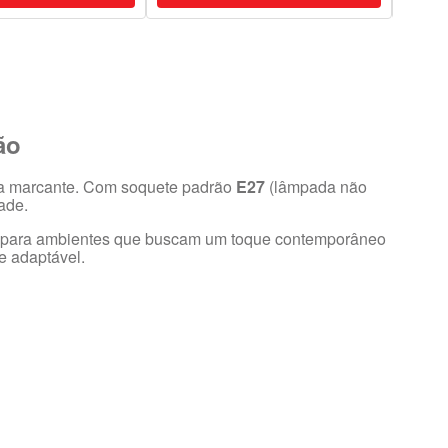
ão
ça marcante. Com soquete padrão
E27
(lâmpada não
ade.
eal para ambientes que buscam um toque contemporâneo
 e adaptável.