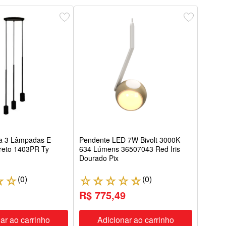
Pende
Preto
Usina
a 3 Lâmpadas E-
Pendente LED 7W Bivolt 3000K
Preto 1403PR Ty
634 Lúmens 36507043 Red Iris
Dourado Pix
(
0
)
(
0
)
☆
☆
☆
☆
☆
☆
☆
☆
1
R$ 775,49
R$ 
ar ao carrinho
Adicionar ao carrinho
A