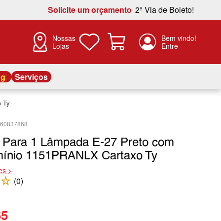
Solicite um orçamento
2ª Via de Boleto!
Nossas
Lojas
og
Serviços
 Ty
660837868
 Para 1 Lâmpada E-27 Preto com
mínio 1151PRANLX Cartaxo Ty
es >
☆
(
0
)
65