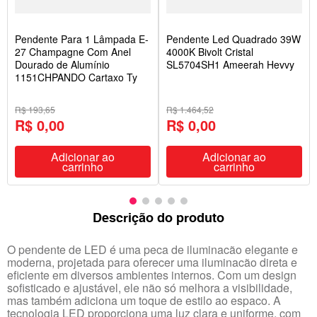
Pendente Para 1 Lâmpada E-
Pendente Led Quadrado 39W
27 Champagne Com Anel
4000K Bivolt Cristal
Dourado de Alumínio
SL5704SH1 Ameerah Hevvy
1151CHPANDO Cartaxo Ty
R$ 193,65
R$ 1.464,52
R$ 0,00
R$ 0,00
Adicionar ao
Adicionar ao
carrinho
carrinho
Descrição do produto
O pendente de LED é uma peca de iluminacão elegante e
moderna, projetada para oferecer uma iluminacão direta e
eficiente em diversos ambientes internos. Com um design
sofisticado e ajustável, ele não só melhora a visibilidade,
mas também adiciona um toque de estilo ao espaco. A
tecnologia LED proporciona uma luz clara e uniforme, com