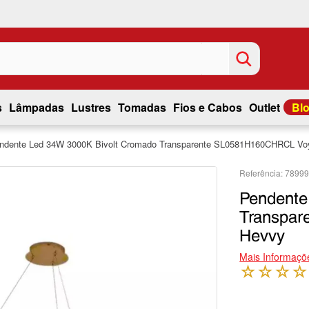
s
Lâmpadas
Lustres
Tomadas
Fios e Cabos
Outlet
Bl
ndente Led 34W 3000K Bivolt Cromado Transparente SL0581H160CHRCL Vo
7899
Pendente
Transpa
Hevvy
Mais Informaçõ
☆
☆
☆
☆