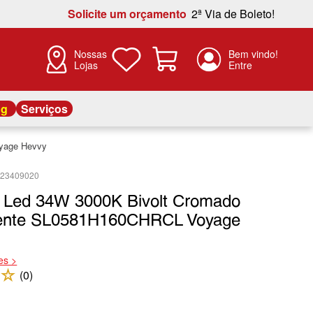
Solicite um orçamento
2ª Via de Boleto!
Nossas
Lojas
og
Serviços
yage Hevvy
923409020
 Led 34W 3000K Bivolt Cromado
rente SL0581H160CHRCL Voyage
es >
☆
(
0
)