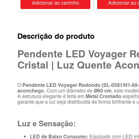
ho
Adicionar ao carrinho
Adicionar ao 
Descrição do produto
Pendente LED Voyager R
Cristal | Luz Quente Ac
O
Pendente LED Voyager Redondo (SL-0581/H1-60
aconchego
. Com um diâmetro de
Ø60 cm
, este model
A estrutura elegante é feita em
Metal Cromado
espelh
garante que a luz seja distribuída de forma brilhante e
Luz e Sensação:
LED de Baixo Consumo:
Equipado com LED in