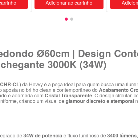
carrinho
Adicionar ao carrinho
Adicion
edondo Ø60cm | Design Con
onchegante 3000K (34W)
-CHR-CL)
da Hevvy é a peça ideal para quem busca uma ilumi
o aposta no brilho clean e contemporâneo do
Acabamento Cr
ado e adornada com
Cristal Transparente
. O design circular, 
 uniforme, criando um visual de
glamour discreto e atemporal
n
tegrado de
34W de potência
e fluxo luminoso de
3400 lúmens