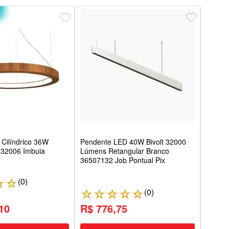
Pend
Amare
Ay128
Cilíndrico 36W
Pendente LED 40W Bivolt 32000
132006 Imbuia
Lúmens Retangular Branco
36507132 Job Pontual Pix
(
0
)
☆
☆
(
0
)
☆
☆
☆
☆
☆
☆
10
R$ 776,75
R$ 