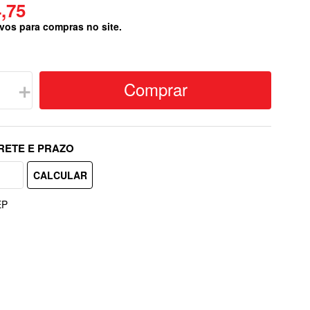
,75
vos para compras no site.
Comprar
＋
EP