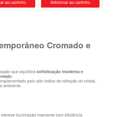
ar ao carrinho
Adicionar ao carrinho
A
temporâneo Cromado e
nação que equilibra
sofisticação moderna e
omado
.
complementado pelo alto índice de refração do cristal,
o ambiente.
, oferece iluminação marcante com eficiência