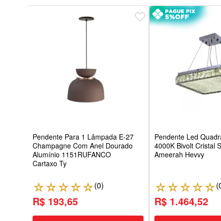
Pendente Para 1 Lâmpada E-27
Pendente Led Quad
Champagne Com Anel Dourado
4000K Bivolt Crista
Alumínio 1151RUFANCO
Ameerah Hevvy
Cartaxo Ty
(
0
)
(
☆
☆
☆
☆
☆
☆
☆
☆
☆
☆
R$ 193,65
R$ 1.464,52