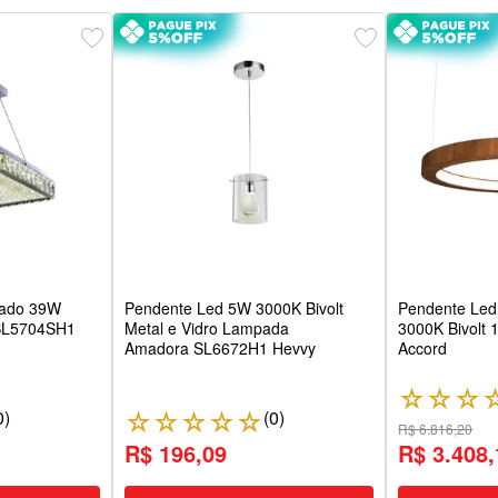
rado 39W
Pendente Led 5W 3000K Bivolt
Pendente Led 
l SL5704SH1
Metal e Vidro Lampada
3000K Bivolt 
Amadora SL6672H1 Hevvy
Accord
☆
☆
☆
0
)
(
0
)
☆
☆
☆
☆
☆
R$ 6.816,20
R$ 196,09
R$ 3.408,