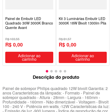
Painel de Embutir LED
Kit 3 Luminárias Embutir LED
Quadrado 30W 3000K Branco
3000K 18W Bivolt 1300lm Pila
Quente Avant
R$ 103,55
R$ 81,57
R$ 0,00
R$ 0,00
Adicionar ao
Adicionar ao
carrinho
carrinho
Descrição do produto
Painel de sobrepor Philips quadrado 12W bivolt Garantia: 2
anos Características da lâmpada: - Formato - Painel de
sobrepor quadrado - Altura - 28mm - Largura - 160mm -
Profundidade - 160mm - Não dimerizável - Voltagem - Bivolt
100 - 240 V - Potência em watts -12W Características da luz:
- Emissão de luz -900 lumens - Índice de reprodução de cor