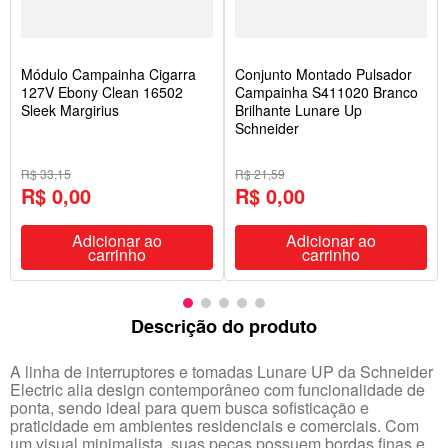
Módulo Campainha Cigarra
Conjunto Montado Pulsador
127V Ebony Clean 16502
Campainha S411020 Branco
Sleek Margirius
Brilhante Lunare Up
Schneider
R$ 33,15
R$ 21,59
R$ 0,00
R$ 0,00
Adicionar ao
Adicionar ao
carrinho
carrinho
Descrição do produto
A linha de interruptores e tomadas Lunare UP da Schneider
Electric alia design contemporâneo com funcionalidade de
ponta, sendo ideal para quem busca sofisticação e
praticidade em ambientes residenciais e comerciais. Com
um visual minimalista, suas peças possuem bordas finas e