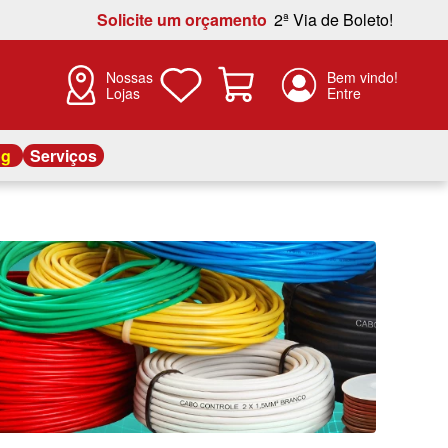
Solicite um orçamento
2ª Via de Boleto!
Nossas
Lojas
og
Serviços