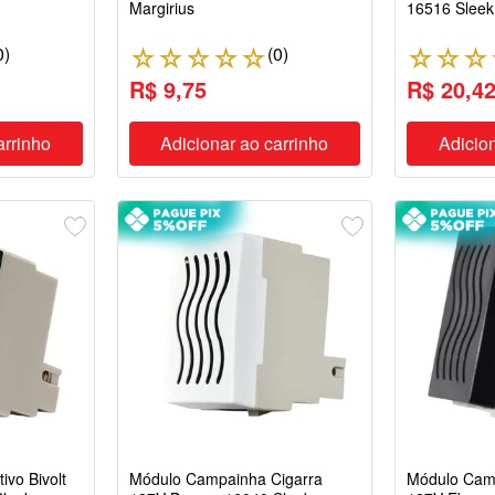
Margirius
16516 Sleek
0
)
(
0
)
☆
☆
☆
☆
☆
☆
☆
☆
R$ 9,75
R$ 20,4
arrinho
Adicionar ao carrinho
Adicion
vo Bivolt
Módulo Campainha Cigarra
Módulo Cam