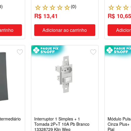
0
)
(
0
)
☆
☆
☆
☆
☆
☆
☆
☆
R$ 13,41
R$ 10,6
arrinho
Adicionar ao carrinho
Adicion
ntermediário
Interruptor 1 Simples + 1
Módulo Puls
Tomada 2P+T 10A Pb Branco
Cinza Plus+
13328729 Klin Weg
Pial