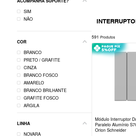
ACOMPANHA SUPORTE?
SIM
NÃO
INTERRUPTO
591
Produtos
COR
BRANCO
PRETO / GRAFITE
CINZA
BRANCO FOSCO
AMARELO
BRANCO BRILHANTE
GRAFITE FOSCO
ARGILA
CHAMPANHE
Módulo Interruptor D
ALUMÍNIO
LINHA
Paralelo Alumínio S
BRANCA
Orion Schneider
NOVARA
AZUL