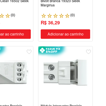
Clean 16502 Sleek
Bivolt Branca 19323 Sleek
Margirius
(
0
)
(
0
)
☆
☆
☆
☆
☆
☆
☆
5
R$ 36,29
ar ao carrinho
Adicionar ao carrinho
ruptor Paralelo
Módulo Interruptor Paralelo