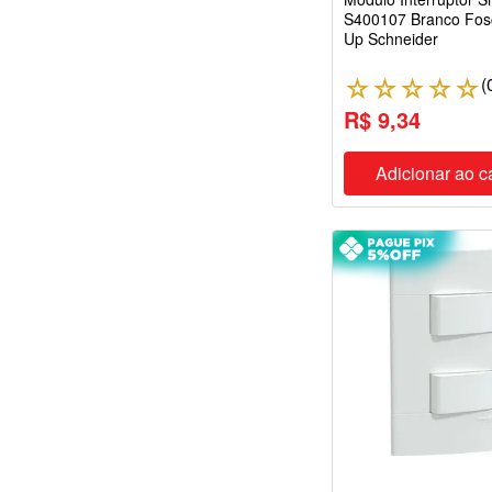
S400107 Branco Fos
Up Schneider
(
☆
☆
☆
☆
☆
R$ 9,34
Adicionar ao c