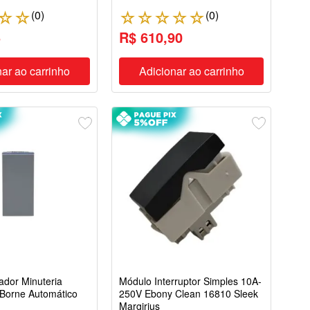
(
0
)
(
0
)
☆
☆
☆
☆
☆
☆
☆
5
R$ 610,90
ar ao carrinho
Adicionar ao carrinho
ador Minuteria
Módulo Interruptor Simples 10A-
 Borne Automático
250V Ebony Clean 16810 Sleek
Margirius