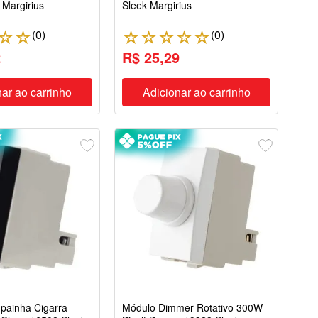
 Margirius
Sleek Margirius
(
0
)
(
0
)
☆
☆
☆
☆
☆
☆
☆
2
R$ 25,29
ar ao carrinho
Adicionar ao carrinho
painha Cigarra
Módulo Dimmer Rotativo 300W