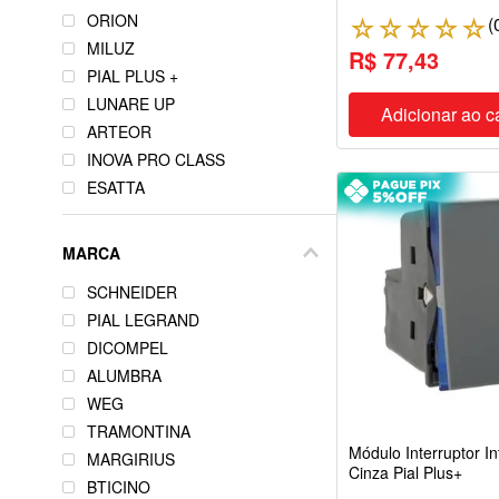
ORION
(
☆
☆
☆
☆
☆
PRETO
MILUZ
PRETO GRAFITE
R$ 77,43
PIAL PLUS +
GRAFITE
LUNARE UP
PRETA
Adicionar ao c
ARTEOR
PÊRA
INOVA PRO CLASS
GRAFITE/ALUMÍNIO
ESATTA
DOURADO
SLEEK
BEGE
PIAL PLUS
ÂMBAR
MARCA
COMPOSÉ
SCHNEIDER
LIZ
PIAL LEGRAND
STELLA
DICOMPEL
ARIA
ALUMBRA
LIVING LIGHT
WEG
ZEFFIA
TRAMONTINA
INOVA PRO
Módulo Interruptor I
MARGIRIUS
SIENA
Cinza Pial Plus+
BTICINO
THESI