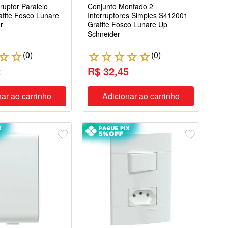
ruptor Paralelo
Conjunto Montado 2
fite Fosco Lunare
Interruptores Simples S412001
r
Grafite Fosco Lunare Up
Schneider
(
0
)
(
0
)
☆
☆
☆
☆
☆
☆
☆
2
R$ 32,45
ar ao carrinho
Adicionar ao carrinho