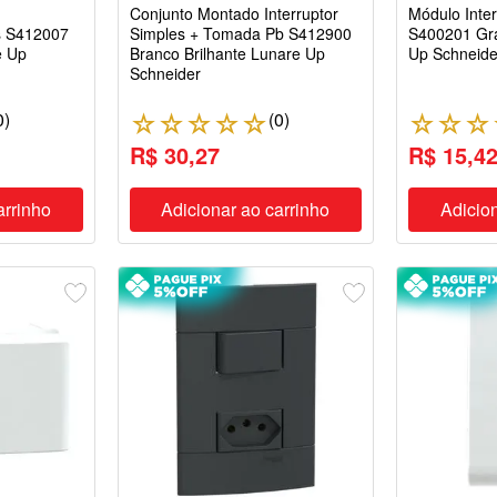
Conjunto Montado Interruptor
Módulo Inter
es S412007
Simples + Tomada Pb S412900
S400201 Gra
e Up
Branco Brilhante Lunare Up
Up Schneide
Schneider
0
)
(
0
)
☆
☆
☆
☆
☆
☆
☆
☆
R$ 30,27
R$ 15,4
arrinho
Adicionar ao carrinho
Adicion