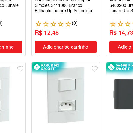
co Lunare
Simples S411000 Branco
S400200 Bra
Brilhante Lunare Up Schneider
Lunare Up S
0
)
(
0
)
☆
☆
☆
☆
☆
☆
☆
☆
R$ 12,48
R$ 14,7
arrinho
Adicionar ao carrinho
Adicion