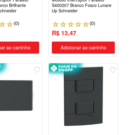
nco Brilhante
S400207 Branco Fosco Lunare
chneider
Up Schneider
(
0
)
(
0
)
☆
☆
☆
☆
☆
☆
☆
3
R$ 13,47
ar ao carrinho
Adicionar ao carrinho