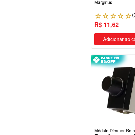
Margirius
(
☆
☆
☆
☆
☆
R$ 11,62
Adicionar ao c
Módulo Dimmer Rotati