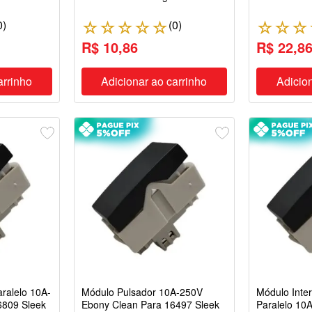
0
)
(
0
)
☆
☆
☆
☆
☆
☆
☆
☆
R$ 10,86
R$ 22,8
arrinho
Adicionar ao carrinho
Adicion
aralelo 10A-
Módulo Pulsador 10A-250V
Módulo Inter
6809 Sleek
Ebony Clean Para 16497 Sleek
Paralelo 10