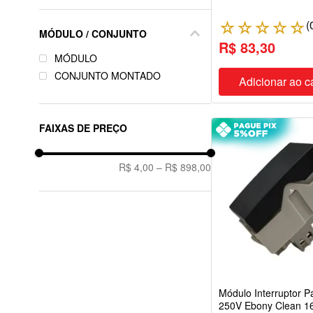
STECK
LIZ/LUX2
(
☆
☆
☆
☆
☆
DNI
KEY WEST
MÓDULO / CONJUNTO
R$ 83,30
RAGTECH
PRO CLASS
MÓDULO
DUTOTEC
SILENTOQUE
CONJUNTO MONTADO
VENTOKIT
Adicionar ao c
NÃO INFORMADA
TEKTRON
MODULOS PRO
TEK BOND
ARIAL
FAIXAS DE PREÇO
STELLA
AQUATIC
SEGURIMAX
SISTEMA X
QUALITY
R$ 4,00
–
R$ 898,00
S. TOUCH
QUALITRONIX
PRO
LDU
PLUS
PIAL PLUS+
LUX2
KLIN
HOTEL BLK
Módulo Interruptor P
250V Ebony Clean 1