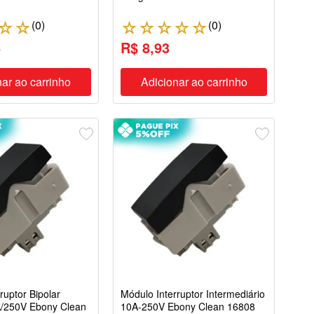
(
0
)
(
0
)
☆
☆
☆
☆
☆
☆
☆
6
R$ 8,93
ar ao carrinho
Adicionar ao carrinho
ruptor Bipolar
Módulo Interruptor Intermediário
A/250V Ebony Clean
10A-250V Ebony Clean 16808