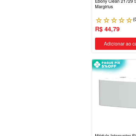
Ebony Clean 21729 
Margirius
(
☆
☆
☆
☆
☆
R$ 44,79
Adicionar ao c
Módulo Interruptor S