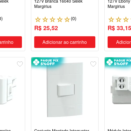
Sleek
127V Branca 16040 Sleek
127V Ebony 
Margirius
Margirius
0
)
(
0
)
☆
☆
☆
☆
☆
☆
☆
☆
R$ 25,52
R$ 33,1
arrinho
Adicionar ao carrinho
Adicion
imples
Conjunto Montado Interruptor
Módulo Inter