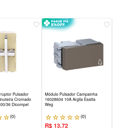
Puls
Thesi
rruptor Pulsador
Módulo Pulsador Campainha
nuteira Cromado
16028604 10A Argila Esatta
00/36 Dicompel
Weg
(
0
)
(
0
)
☆
☆
☆
☆
☆
☆
☆
☆
R$ 13,72
R$ 