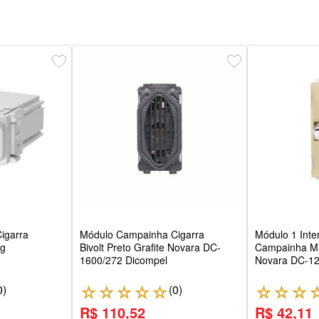
igarra
Módulo Campainha Cigarra
Módulo 1 Inte
eg
Bivolt Preto Grafite Novara DC-
Campainha Mi
1600/272 Dicompel
Novara DC-12
0
)
(
0
)
☆
☆
☆
☆
☆
☆
☆
☆
R$ 110,52
R$ 42,11