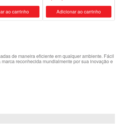
ar ao carrinho
Adicionar ao carrinho
A
madas de maneira eficiente em qualquer ambiente. Fácil
 uma marca reconhecida mundialmente por sua inovação e