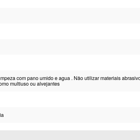
limpeza com pano umido e agua . Não utilizar materiais abras
omo multiuso ou alvejantes
ia