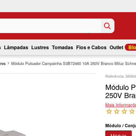
s
Lâmpadas
Lustres
Tomadas
Fios e Cabos
Outlet
Bl
res
Módulo Pulsador Campainha S3B72460 10A 250V Branco Miluz Schne
3606
Módulo P
250V Bra
Mais Informaçõ
☆
☆
☆
☆
Módulo / Conj
Módulo