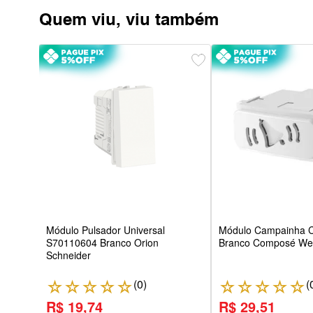
Quem viu, viu também
a
dulo
Módulo Pulsador Universal
Módulo Campainha C
S70110604 Branco Orion
Branco Composé W
Schneider
(
0
)
(
☆
☆
☆
☆
☆
☆
☆
☆
☆
☆
R$ 19,74
R$ 29,51