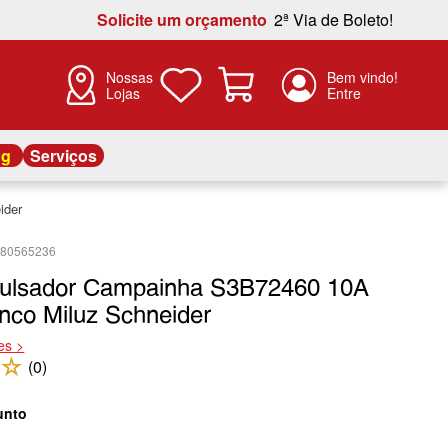
Solicite um orçamento
2ª Via de Boleto!
Nossas
Lojas
og
Serviços
ider
480565236
ulsador Campainha S3B72460 10A
nco Miluz Schneider
es >
☆
(
0
)
unto