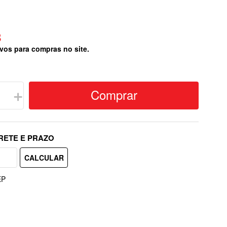
8
vos para compras no site.
Comprar
＋
EP