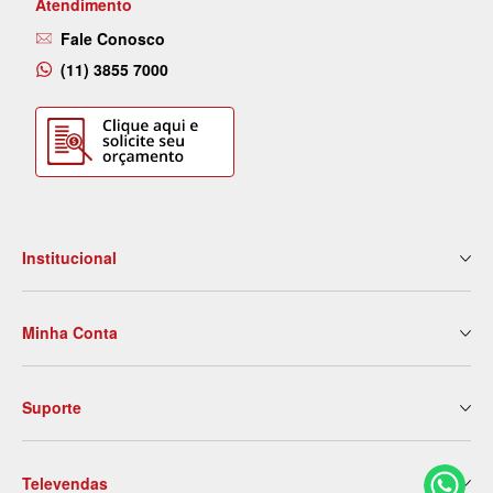
Atendimento
Fale Conosco
(11) 3855 7000
Institucional
Quem Somos
Minha Conta
Nossas Lojas
Serviços
Meus Dados
Eventos e Treinamentos
Suporte
2ª Via de Boleto
Blog
Meus Pedidos
Contato
Politica de Entrega
Meus Favoritos
Trabalhe Conosco
Televendas
Trocas e Devoluções