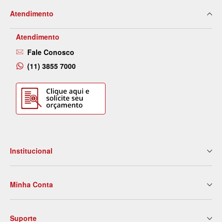
Atendimento
Atendimento
Fale Conosco
(11) 3855 7000
Institucional
Quem Somos
Minha Conta
Nossas Lojas
Serviços
Meus Dados
Eventos e Treinamentos
Suporte
2ª Via de Boleto
Blog