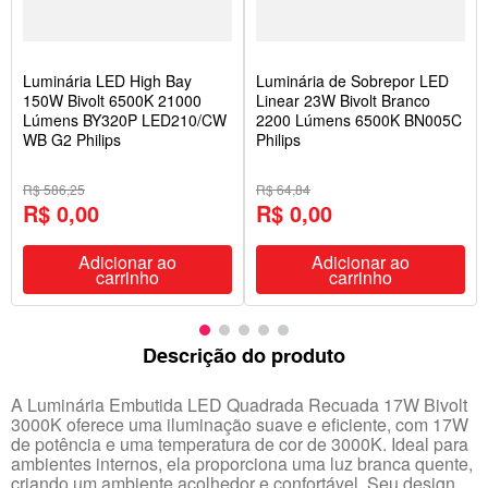
Luminária LED High Bay
Luminária de Sobrepor LED
150W Bivolt 6500K 21000
Linear 23W Bivolt Branco
Lúmens BY320P LED210/CW
2200 Lúmens 6500K BN005C
WB G2 Philips
Philips
R$ 586,25
R$ 64,84
R$ 0,00
R$ 0,00
Adicionar ao
Adicionar ao
carrinho
carrinho
Descrição do produto
A Luminária Embutida LED Quadrada Recuada 17W Bivolt
3000K oferece uma iluminação suave e eficiente, com 17W
de potência e uma temperatura de cor de 3000K. Ideal para
ambientes internos, ela proporciona uma luz branca quente,
criando um ambiente acolhedor e confortável. Seu design