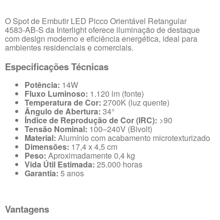
O Spot de Embutir LED Picco Orientável Retangular
4583‑AB‑S da Interlight oferece iluminação de destaque
com design moderno e eficiência energética, ideal para
ambientes residenciais e comerciais.
Especificações Técnicas
Potência:
14W
Fluxo Luminoso:
1.120 lm (fonte)
Temperatura de Cor:
2700K (luz quente)
Ângulo de Abertura:
34°
Índice de Reprodução de Cor (IRC):
>90
Tensão Nominal:
100–240V (Bivolt)
Material:
Alumínio com acabamento microtexturizado
Dimensões:
17,4 x 4,5 cm
Peso:
Aproximadamente 0,4 kg
Vida Útil Estimada:
25.000 horas
Garantia:
5 anos
Vantagens