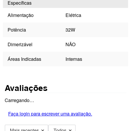
Específicas
Alimentação
Elétrica
Potência
32W
Dimerizável
NÃO
Áreas Indicadas
Internas
Avaliações
Carregando…
Faça login para escrever uma avaliação.
Mais recentes
Todos