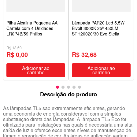
Pilha Alcalina Pequena AA
Lâmpada PAR20 Led 5,5W
Cartela com 4 Unidades
Bivolt 3000K 25º 450LM
LR6P4B/59 Philips
STH20020/30 Evo Stella
R$ 18,69
R$ 0,00
R$ 32,68
Adicionar ao
Adicionar ao
carrinho
carrinho
Descrição do produto
As lâmpadas TL5 são extremamente eficientes, gerando
uma economia de energia considerável com a simples
substituição direta das lâmpadas. A lâmpada TL5 Eco foi
otimizada para instalações nas quais é necessária uma alta
saída de luz e oferece excelentes níveis de manutenção de
lúmen e reprodução de cor. As áreas de aplicação variam