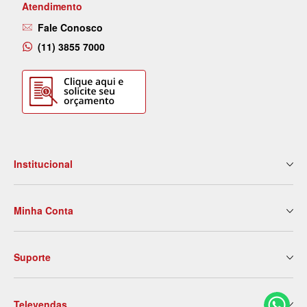
Atendimento
Fale Conosco
(11) 3855 7000
Institucional
Quem Somos
Minha Conta
Nossas Lojas
Serviços
Meus Dados
Eventos e Treinamentos
Suporte
2ª Via de Boleto
Blog
Meus Pedidos
Contato
Politica de Entrega
Meus Favoritos
Trabalhe Conosco
Televendas
Trocas e Devoluções