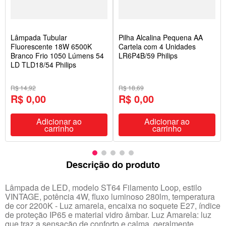
Lâmpada Tubular
Pilha Alcalina Pequena AA
Fluorescente 18W 6500K
Cartela com 4 Unidades
Branco Frio 1050 Lúmens 54
LR6P4B/59 Philips
LD TLD18/54 Philips
R$ 14,92
R$ 18,69
R$ 0,00
R$ 0,00
Adicionar ao
Adicionar ao
carrinho
carrinho
Descrição do produto
Lâmpada de LED, modelo ST64 Filamento Loop, estilo
VINTAGE, potência 4W, fluxo luminoso 280lm, temperatura
de cor 2200K - Luz amarela, encaixa no soquete E27, índice
de proteção IP65 e material vidro âmbar. Luz Amarela: luz
que traz a sensação de conforto e calma, geralmente