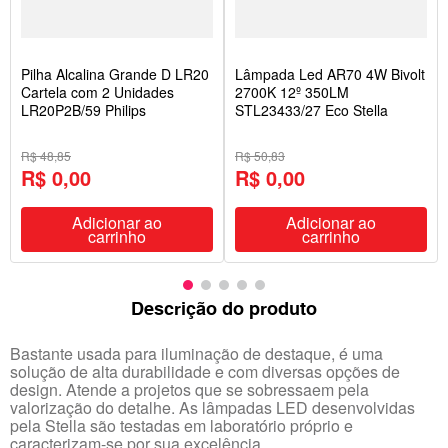
Pilha Alcalina Grande D LR20
Lâmpada Led AR70 4W Bivolt
Cartela com 2 Unidades
2700K 12º 350LM
LR20P2B/59 Philips
STL23433/27 Eco Stella
R$ 48,85
R$ 50,83
R$ 0,00
R$ 0,00
Adicionar ao
Adicionar ao
carrinho
carrinho
Descrição do produto
Bastante usada para iluminação de destaque, é uma
solução de alta durabilidade e com diversas opções de
design. Atende a projetos que se sobressaem pela
valorização do detalhe. As lâmpadas LED desenvolvidas
pela Stella são testadas em laboratório próprio e
caracterizam-se por sua excelência.