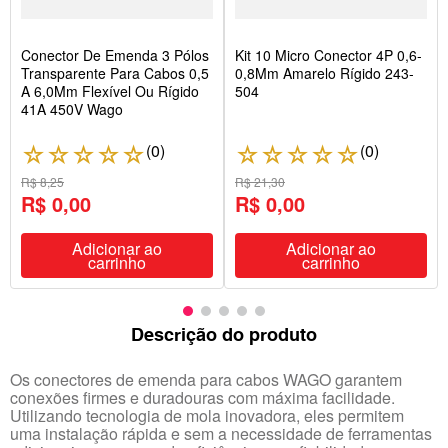
Conector De Emenda 3 Pólos
Kit 10 Micro Conector 4P 0,6-
Transparente Para Cabos 0,5
0,8Mm Amarelo Rígido 243-
A 6,0Mm Flexível Ou Rígido
504
41A 450V Wago
(
0
)
(
0
)
☆
☆
☆
☆
☆
☆
☆
☆
☆
☆
R$ 8,25
R$ 21,30
R$ 0,00
R$ 0,00
Adicionar ao
Adicionar ao
carrinho
carrinho
Descrição do produto
Os conectores de emenda para cabos WAGO garantem
conexões firmes e duradouras com máxima facilidade.
Utilizando tecnologia de mola inovadora, eles permitem
uma instalação rápida e sem a necessidade de ferramentas