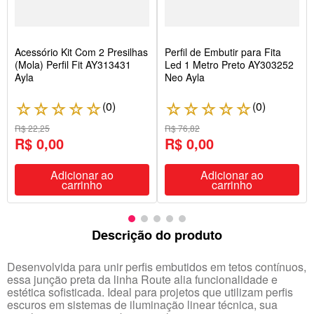
Acessório Kit Com 2 Presilhas
Perfil de Embutir para Fita
(Mola) Perfil Fit AY313431
Led 1 Metro Preto AY303252
Ayla
Neo Ayla
(
0
)
(
0
)
☆
☆
☆
☆
☆
☆
☆
☆
☆
☆
R$ 22,25
R$ 76,82
R$ 0,00
R$ 0,00
Adicionar ao
Adicionar ao
carrinho
carrinho
Descrição do produto
Desenvolvida para unir perfis embutidos em tetos contínuos,
essa junção preta da linha Route alia funcionalidade e
estética sofisticada. Ideal para projetos que utilizam perfis
escuros em sistemas de iluminação linear técnica, sua