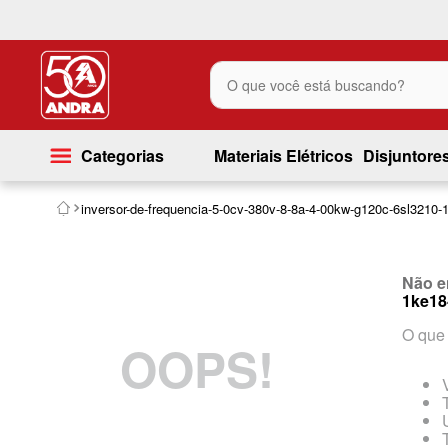
O que você está buscando?
Categorias
Materiais Elétricos
Disjuntore
inversor-de-frequencia-5-0cv-380v-8-8a-4-00kw-g120c-6sl3210
Não e
1ke18
O que 
OOPS!