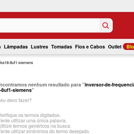
s
Lâmpadas
Lustres
Tomadas
Fios e Cabos
Outlet
Bl
-1ke18-8uf1-siemens
ncontramos nenhum resultado para "
inversor-de-frequenc
-8uf1-siemens
"
eu devo fazer?
Verifique os termos digitados.
Tente utilizar uma única palavra.
Utilize termos genéricos na busca.
Tente utilizar sinônimos do termo desejado.