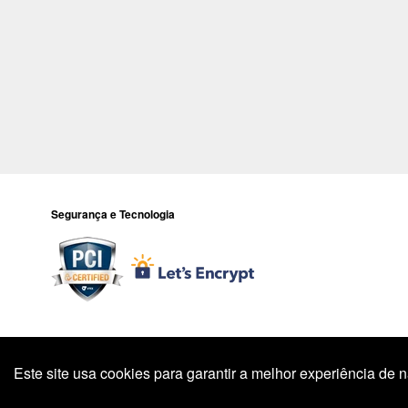
Segurança e Tecnologia
Todos os preços e condições deste site são válidos apenas para compr
preço válido é 
Este site usa cookies para garantir a melhor experiência de
Endereço: R. 