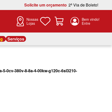
Solicite um orçamento
2ª Via de Boleto!
Nossas
Lojas
og
Serviços
ia-5-0cv-380v-8-8a-4-00kw-g120c-6sl3210-