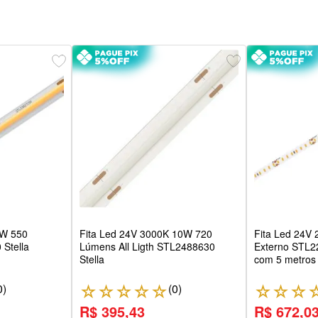
8W 550
Fita Led 24V 3000K 10W 720
Fita Led 24V
Stella
Lúmens All Ligth STL2488630
Externo STL
Stella
com 5 metros F
0
)
(
0
)
☆
☆
☆
☆
☆
☆
☆
☆
R$ 395,43
R$ 672,0