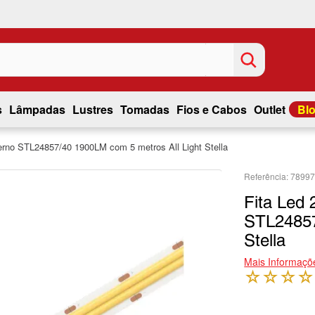
s
Lâmpadas
Lustres
Tomadas
Fios e Cabos
Outlet
Bl
rno STL24857/40 1900LM com 5 metros All Light Stella
7899
Fita Led
STL24857
Stella
Mais Informaçõ
☆
☆
☆
☆