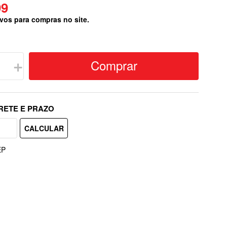
99
vos para compras no site.
Comprar
＋
EP