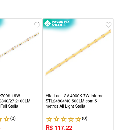
Fita
700L
com 5
 2700K 19W
Fita Led 12V 4000K 7W Interno
22846/27 2100LM
STL24804/40 500LM com 5
ull Stella
metros All Light Stella
(
0
)
(
0
)
☆
☆
☆
☆
☆
☆
☆
☆
3
R$ 117,22
R$ 