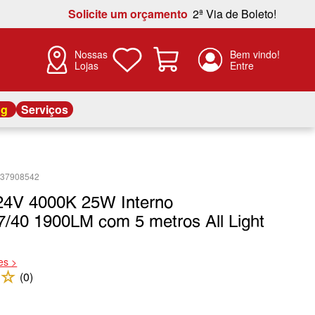
Solicite um orçamento
2ª Via de Boleto!
Nossas
Lojas
og
Serviços
737908542
 24V 4000K 25W Interno
/40 1900LM com 5 metros All Light
es >
☆
(
0
)