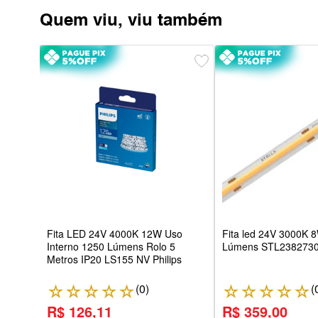
Quem viu, viu também
7W/M
 -
Gaya
Fita LED 24V 4000K 12W Uso
Fita led 24V 3000K 
Interno 1250 Lúmens Rolo 5
Lúmens STL2382730 
Metros IP20 LS155 NV Philips
(
0
)
(
☆
☆
☆
☆
☆
☆
☆
☆
☆
☆
R$ 126,11
R$ 359,00