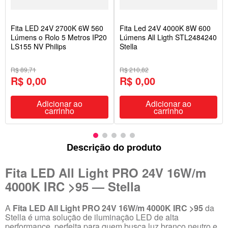
Fita LED 24V 2700K 6W 560
Fita Led 24V 4000K 8W 600
Lúmens o Rolo 5 Metros IP20
Lúmens All Ligth STL2484240
LS155 NV Philips
Stella
R$ 89,71
R$ 210,82
R$ 0,00
R$ 0,00
Adicionar ao
Adicionar ao
carrinho
carrinho
Descrição do produto
Fita LED All Light PRO 24V 16W/m
4000K IRC >95 — Stella
A
Fita LED All Light PRO 24V 16W/m 4000K IRC >95
da
Stella é uma solução de iluminação LED de alta
performance, perfeita para quem busca luz branco neutro e