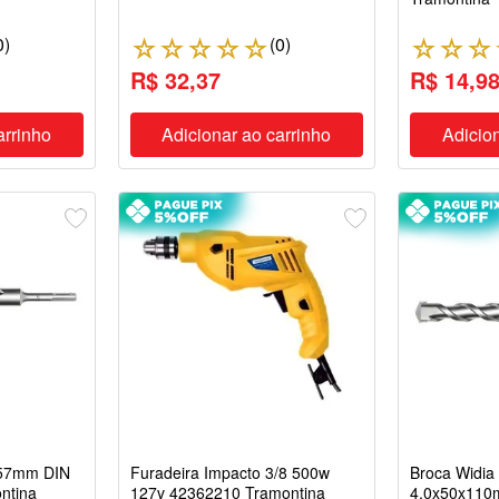
0
)
(
0
)
☆
☆
☆
☆
☆
☆
☆
☆
R$ 32,37
R$ 14,9
arrinho
Adicionar ao carrinho
Adicion
x57mm DIN
Furadeira Impacto 3/8 500w
Broca Widia
ntina
127v 42362210 Tramontina
4,0x50x110