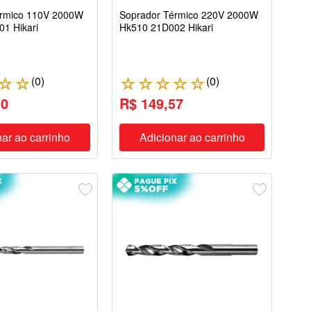
érmico 110V 2000W
Soprador Térmico 220V 2000W
1 Hikari
Hk510 21D002 Hikari
(
0
)
(
0
)
☆
☆
☆
☆
☆
☆
☆
10
R$ 149,57
ar ao carrinho
Adicionar ao carrinho