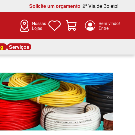
Solicite um orçamento
2ª Via de Boleto!
Nossas
Lojas
og
Serviços