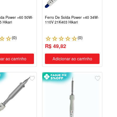
lda Power +60 50W-
Ferro De Solda Power +40 34W-
 Hikari
110V 21K403 Hikari
(
0
)
(
0
)
☆
☆
☆
☆
☆
☆
☆
1
R$ 49,82
ar ao carrinho
Adicionar ao carrinho