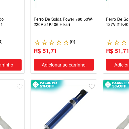
do
Ferro De Solda Power +60 50W-
Ferro De So
51
220V 21K406 Hikari
127V 21K405
0
)
(
0
)
☆
☆
☆
☆
☆
☆
☆
☆
R$ 51,71
R$ 51,7
arrinho
Adicionar ao carrinho
Adicion