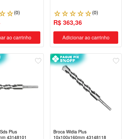
(
0
)
(
0
)
☆
☆
☆
☆
☆
☆
☆
8
R$ 363,36
ar ao carrinho
Adicionar ao carrinho
 Sds Plus
Broca Widia Plus
mm 43148101
10x100x160mm 43148118