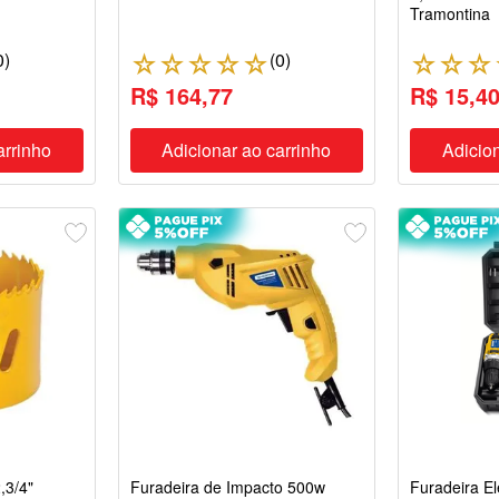
Tramontina
0
)
(
0
)
☆
☆
☆
☆
☆
☆
☆
☆
R$ 164,77
R$ 15,4
arrinho
Adicionar ao carrinho
Adicion
,3/4"
Furadeira de Impacto 500w
Furadeira El