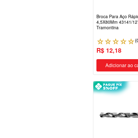
Broca Para Aço Rápi
4,5X80Mm 43141/12
Tramontina
(
☆
☆
☆
☆
☆
R$ 12,18
Adicionar ao c