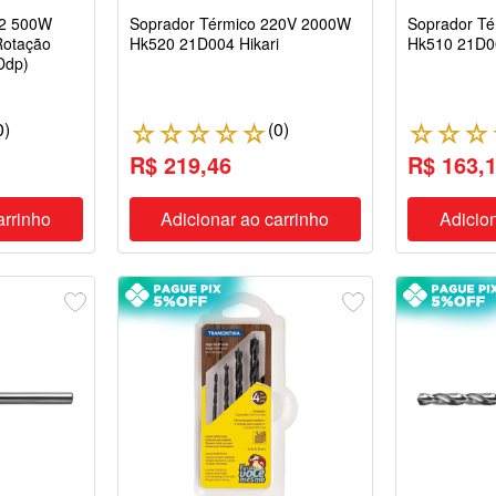
/2 500W
Soprador Térmico 220V 2000W
Soprador T
Rotação
Hk520 21D004 Hikari
Hk510 21D00
Ddp)
0
)
(
0
)
☆
☆
☆
☆
☆
☆
☆
☆
R$ 219,46
R$ 163,
arrinho
Adicionar ao carrinho
Adicion