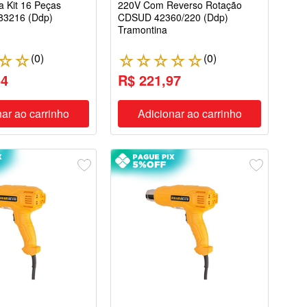
a Kit 16 Peças
220V Com Reverso Rotação
3216 (Ddp)
CDSUD 42360/220 (Ddp)
Tramontina
(
0
)
(
0
)
☆
☆
☆
☆
☆
☆
☆
64
R$ 221,97
ar ao carrinho
Adicionar ao carrinho