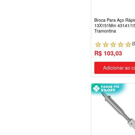
Broca Para Aço Rápi
13X151Mm 43141/1
Tramontina
(
☆
☆
☆
☆
☆
R$ 103,03
Adicionar ao c