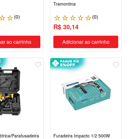
Tramontina
(
0
)
(
0
)
☆
☆
☆
☆
☆
☆
☆
0
R$ 30,14
ar ao carrinho
Adicionar ao carrinho
étrica/Parafusadeira
Furadeira Impacto 1/2 500W