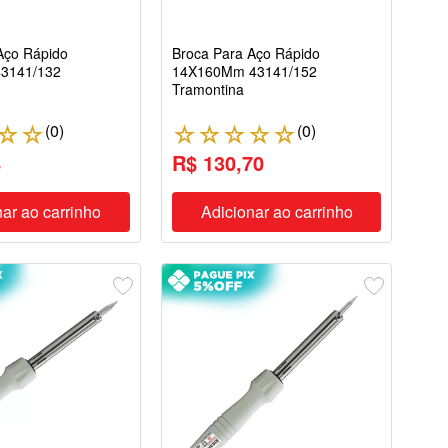
Aço Rápido
Broca Para Aço Rápido
3141/132
14X160Mm 43141/152
Tramontina
(
0
)
(
0
)
☆
☆
☆
☆
☆
☆
☆
8
R$ 130,70
ar ao carrinho
Adicionar ao carrinho