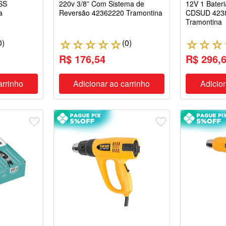
SS
220v 3/8” Com Sistema de
12V 1 Bateri
a
Reversão 42362220 Tramontina
CDSUD 4238
Tramontina
0
)
(
0
)
☆
☆
☆
☆
☆
☆
☆
☆
R$ 176,54
R$ 296,
arrinho
Adicionar ao carrinho
Adicion