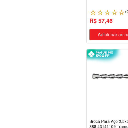
(
☆
☆
☆
☆
☆
R$ 57,46
Adicionar ao c
Broca Para Aço 2,5
388 43141109 Tramo