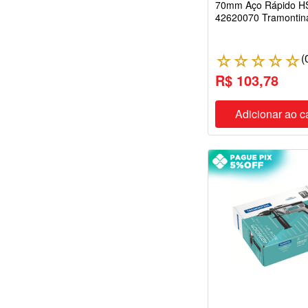
70mm Aço Rápido H
42620070 Tramontin
(
☆
☆
☆
☆
☆
R$ 103,78
Adicionar ao c