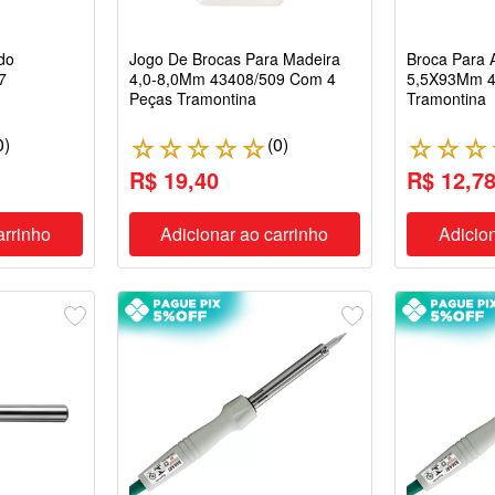
do
Jogo De Brocas Para Madeira
Broca Para 
7
4,0-8,0Mm 43408/509 Com 4
5,5X93Mm 4
Peças Tramontina
Tramontina
0
)
(
0
)
☆
☆
☆
☆
☆
☆
☆
☆
R$ 19,40
R$ 12,7
arrinho
Adicionar ao carrinho
Adicion