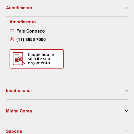
Atendimento
Atendimento
Fale Conosco
(11) 3855 7000
Institucional
Quem Somos
Minha Conta
Nossas Lojas
Serviços
Meus Dados
Eventos e Treinamentos
Suporte
2ª Via de Boleto
Blog