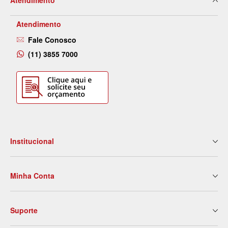
Atendimento
Atendimento
Fale Conosco
(11) 3855 7000
Institucional
Quem Somos
Minha Conta
Nossas Lojas
Serviços
Meus Dados
Eventos e Treinamentos
Suporte
2ª Via de Boleto
Blog
Meus Pedidos
Contato