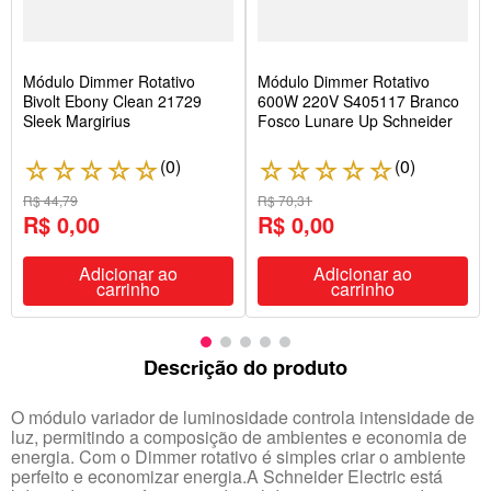
Módulo Dimmer Rotativo
Módulo Dimmer Rotativo
Bivolt Ebony Clean 21729
600W 220V S405117 Branco
Sleek Margirius
Fosco Lunare Up Schneider
(
0
)
(
0
)
☆
☆
☆
☆
☆
☆
☆
☆
☆
☆
R$ 44,79
R$ 70,31
R$ 0,00
R$ 0,00
Adicionar ao
Adicionar ao
carrinho
carrinho
Descrição do produto
O módulo variador de luminosidade controla intensidade de
luz, permitindo a composição de ambientes e economia de
energia. Com o Dimmer rotativo é simples criar o ambiente
perfeito e economizar energia.A Schneider Electric está