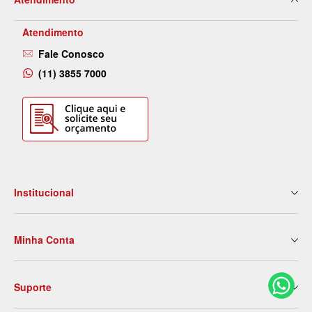
Atendimento
Fale Conosco
(11) 3855 7000
Institucional
Quem Somos
Minha Conta
Nossas Lojas
Serviços
Meus Dados
Eventos e Treinamentos
Suporte
2ª Via de Boleto
Blog
Meus Pedidos
Contato