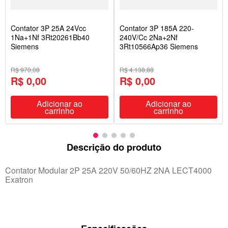
Contator 3P 25A 24Vcc
Contator 3P 185A 220-
1Na+1Nf 3Rt20261Bb40
240V/Cc 2Na+2Nf
Siemens
3Rt10566Ap36 Siemens
R$ 970,08
R$ 4.138,88
R$ 0,00
R$ 0,00
Adicionar ao
Adicionar ao
carrinho
carrinho
Descrição do produto
Contator Modular 2P 25A 220V 50/60HZ 2NA LECT4000
Exatron