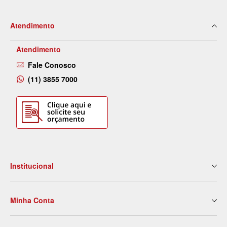
Atendimento
Atendimento
Fale Conosco
(11) 3855 7000
Institucional
Quem Somos
Minha Conta
Nossas Lojas
Serviços
Meus Dados
Eventos e Treinamentos