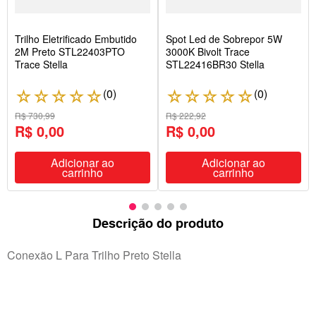
Trilho Eletrificado Embutido
Spot Led de Sobrepor 5W
2M Preto STL22403PTO
3000K Bivolt Trace
Trace Stella
STL22416BR30 Stella
(
0
)
(
0
)
☆
☆
☆
☆
☆
☆
☆
☆
☆
☆
R$ 730,99
R$ 222,92
R$ 0,00
R$ 0,00
Adicionar ao
Adicionar ao
carrinho
carrinho
Descrição do produto
Conexão L Para Trilho Preto Stella