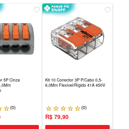
Kit 2
0,08/
Wago
or 5P Cinza
Kit 10 Conector 3P P/Cabo 0,5-
-4,0Mm
6,0Mm Flexível/Rígido 41A 450V
o
(
0
)
(
0
)
☆
☆
☆
☆
☆
☆
☆
☆
0
R$ 79,90
R$ 