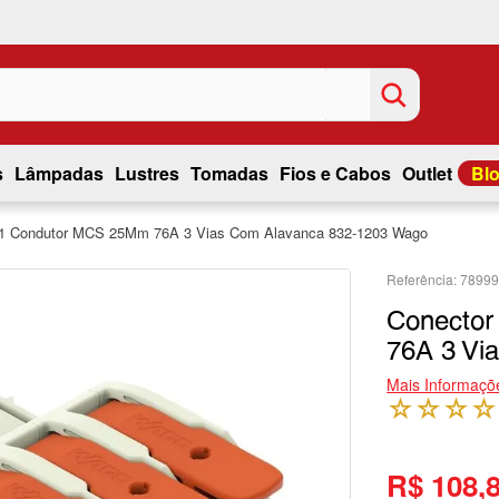
s
Lâmpadas
Lustres
Tomadas
Fios e Cabos
Outlet
Bl
1 Condutor MCS 25Mm 76A 3 Vias Com Alavanca 832-1203 Wago
7899
Conecto
76A 3 Vi
Mais Informaçõ
☆
☆
☆
☆
R$ 108,