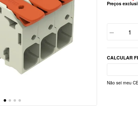
Preços exclusi
－
Não sei meu C