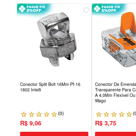
nes
Conector Split Bolt 16Mm Pf-16
Conector De Emenda
1802 Intelli
Transparente Para C
A 4,0Mm Flexível Ou
Wago
(
0
)
(
☆
☆
☆
☆
☆
☆
☆
☆
☆
☆
R$ 9,06
R$ 3,75