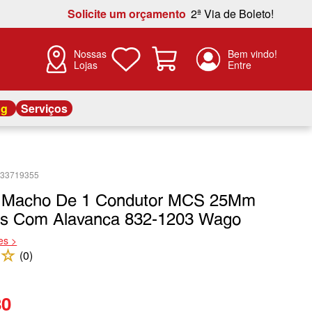
Solicite um orçamento
2ª Via de Boleto!
Nossas
Lojas
og
Serviços
933719355
r Macho De 1 Condutor MCS 25Mm
as Com Alavanca 832-1203 Wago
es >
☆
(
0
)
80