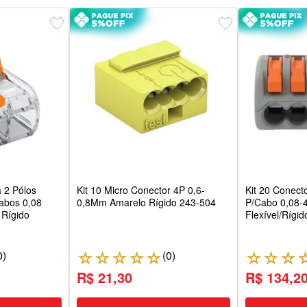
 2 Pólos
Kit 10 Micro Conector 4P 0,6-
Kit 20 Conect
abos 0,08
0,8Mm Amarelo Rígido 243-504
P/Cabo 0,08
 Rígido
Flexível/Rígid
0
)
(
0
)
☆
☆
☆
☆
☆
☆
☆
☆
R$ 21,30
R$ 134,2