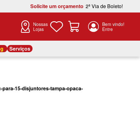
Solicite um orçamento
2ª Via de Boleto!
Nossas
Lojas
og
Serviços
c-para-15-disjuntores-tampa-opaca-