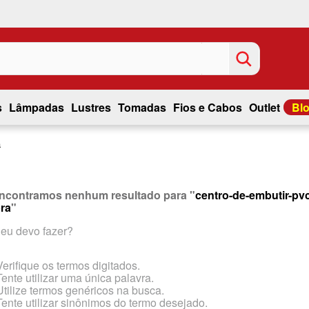
s
Lâmpadas
Lustres
Tomadas
Fios e Cabos
Outlet
Bl
a
ncontramos nenhum resultado para "
centro-de-embutir-pv
ra
"
eu devo fazer?
Verifique os termos digitados.
Tente utilizar uma única palavra.
Utilize termos genéricos na busca.
Tente utilizar sinônimos do termo desejado.