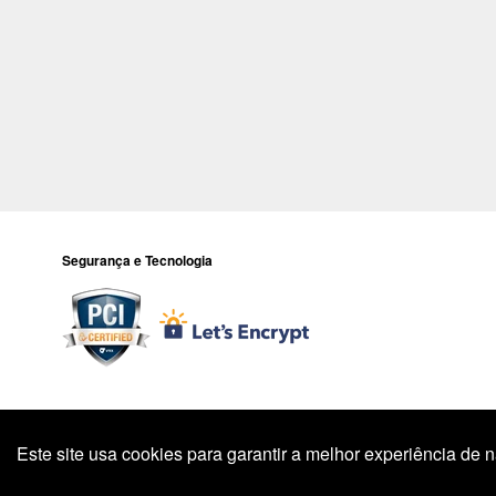
Segurança e Tecnologia
Todos os preços e condições deste site são válidos apenas para compr
preço válido é 
Este site usa cookies para garantir a melhor experiência de
Endereço: R. 