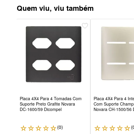
Quem viu, viu também
teor
Placa 4X4 Para 4 Tomadas Com
Placa 4X4 Para 4 Int
Suporte Preto Grafite Novara
Com Suporte Champ
DC-1600/59 Dicompel
Novara CH-1500/56 
(
0
)
(
☆
☆
☆
☆
☆
☆
☆
☆
☆
☆