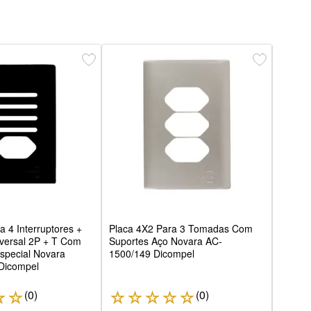
Placa
2 To
Nova
a 4 Interruptores +
Placa 4X2 Para 3 Tomadas Com
versal 2P + T Com
Suportes Aço Novara AC-
special Novara
1500/149 Dicompel
Dicompel
(
0
)
(
0
)
☆
☆
☆
☆
☆
☆
☆
☆