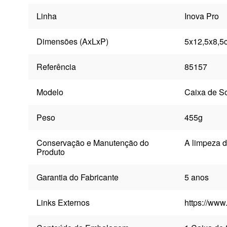
Linha
Inova Pro
Dimensões (AxLxP)
5x12,5x8,5
Referência
85157
Modelo
Caixa de S
Peso
455g
Conservação e Manutenção do
A limpeza d
Produto
Garantia do Fabricante
5 anos
Links Externos
https://ww