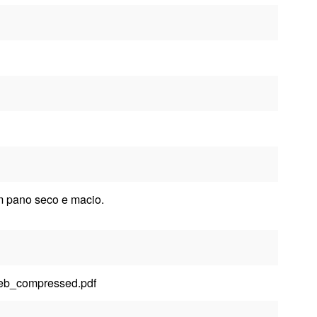
om pano seco e macio.
eb_compressed.pdf