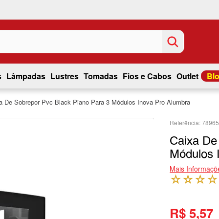
s
Lâmpadas
Lustres
Tomadas
Fios e Cabos
Outlet
Bl
a De Sobrepor Pvc Black Piano Para 3 Módulos Inova Pro Alumbra
7896
Caixa De
Módulos 
Mais Informaçõ
☆
☆
☆
☆
R$ 5,57