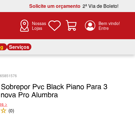
Solicite um orçamento
2ª Via de Boleto!
Nossas
Lojas
og
Serviços
565851576
 Sobrepor Pvc Black Piano Para 3
Inova Pro Alumbra
es >
☆
(
0
)