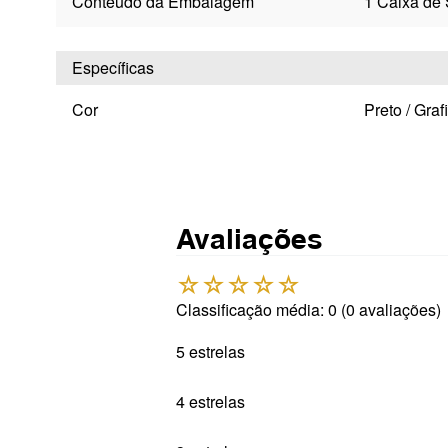
Conteúdo da Embalagem
1 Caixa de
Específicas
Cor
Preto / Grafi
Avaliações
☆
☆
☆
☆
☆
Classificação média: 0
(0 avaliações)
5 estrelas
4 estrelas