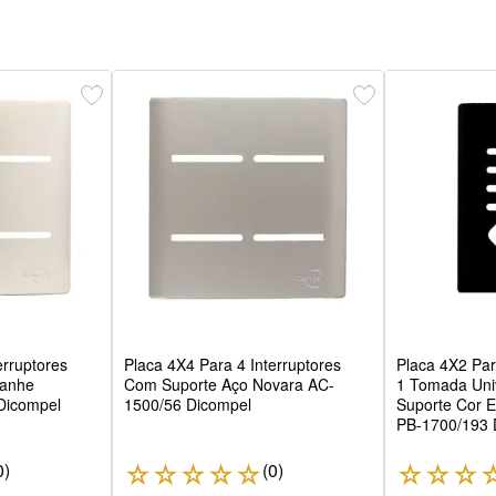
erruptores
Placa 4X4 Para 4 Interruptores
Placa 4X2 Par
anhe
Com Suporte Aço Novara AC-
1 Tomada Uni
Dicompel
1500/56 Dicompel
Suporte Cor E
PB-1700/193 
0
)
(
0
)
☆
☆
☆
☆
☆
☆
☆
☆