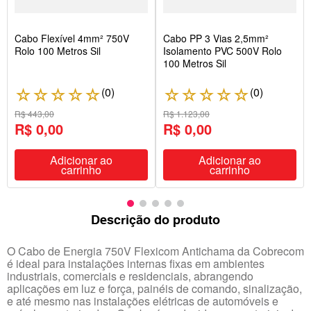
Cabo Flexível 4mm² 750V
Cabo PP 3 Vias 2,5mm²
Rolo 100 Metros Sil
Isolamento PVC 500V Rolo
100 Metros Sil
(
0
)
(
0
)
☆
☆
☆
☆
☆
☆
☆
☆
☆
☆
R$ 443,00
R$ 1.123,00
R$ 0,00
R$ 0,00
Adicionar ao
Adicionar ao
carrinho
carrinho
Descrição do produto
O Cabo de Energia 750V Flexicom Antichama da Cobrecom
é ideal para instalações internas fixas em ambientes
industriais, comerciais e residenciais, abrangendo
aplicações em luz e força, painéis de comando, sinalização,
e até mesmo nas instalações elétricas de automóveis e