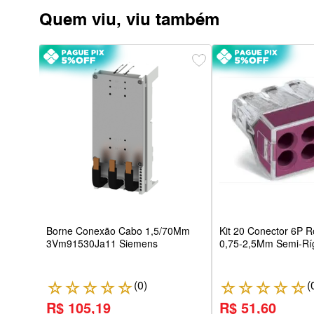
Quem viu, viu também
lo
,5Mm
go
Borne Conexão Cabo 1,5/70Mm
Kit 20 Conector 6P 
3Vm91530Ja11 Siemens
0,75-2,5Mm Semi-Ríg
(
0
)
(
☆
☆
☆
☆
☆
☆
☆
☆
☆
☆
R$ 105,19
R$ 51,60