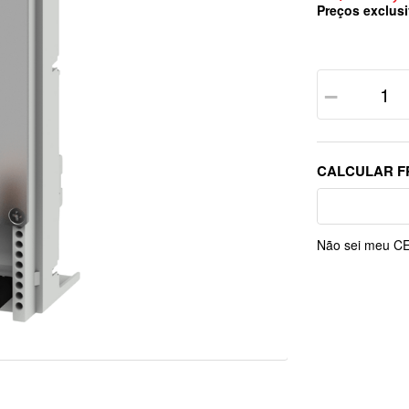
Preços exclusi
－
Não sei meu C