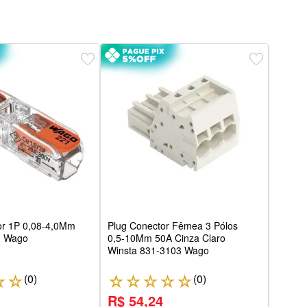
Conec
1804 I
or 1P 0,08-4,0Mm
Plug Conector Fêmea 3 Pólos
1 Wago
0,5-10Mm 50A Cinza Claro
Winsta 831-3103 Wago
(
0
)
(
0
)
☆
☆
☆
☆
☆
☆
☆
☆
R$ 54,24
R$ 