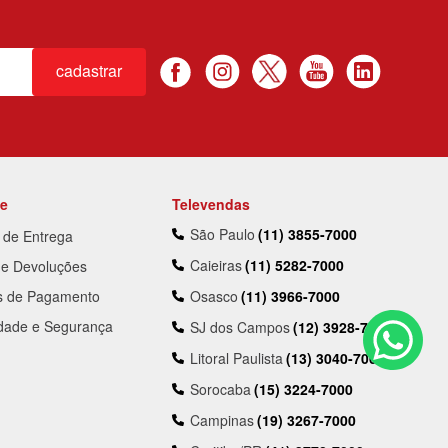
cadastrar
te
Televendas
São Paulo
(11) 3855-7000
a de Entrega
Caieiras
(11) 5282-7000
 e Devoluções
s de Pagamento
Osasco
(11) 3966-7000
idade e Segurança
SJ dos Campos
(12) 3928-7000
Litoral Paulista
(13) 3040-7000
Sorocaba
(15) 3224-7000
Campinas
(19) 3267-7000