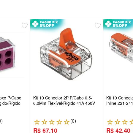
Roxo P/Cabo
Kit 10 Conector 2P P/Cabo 0,5-
Kit 10 Conect
ido/Rígido
6,0Mm Flexível/Rígido 41A 450V
Inline 221-24
0
)
(
0
)
☆
☆
☆
☆
☆
☆
☆
☆
R$ 67,10
R$ 42,40