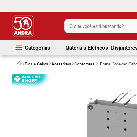
O que você está buscando?
Categorias
Materiais Elétricos
Disjuntore
Fios e Cabos
Acessórios
Conectores
Borne Conexão Cab