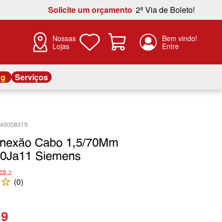
Solicite um orçamento
2ª Via de Boleto!
Nossas
Lojas
og
Serviços
949008019
onexão Cabo 1,5/70Mm
0Ja11 Siemens
es >
☆
(
0
)
19