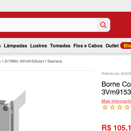
s
Lâmpadas
Lustres
Tomadas
Fios e Cabos
Outlet
Bl
o 1,5/70Mm 3Vm91530Ja11 Siemens
4042
Borne C
3Vm9153
Mais Informaçõ
☆
☆
☆
☆
R$ 105,