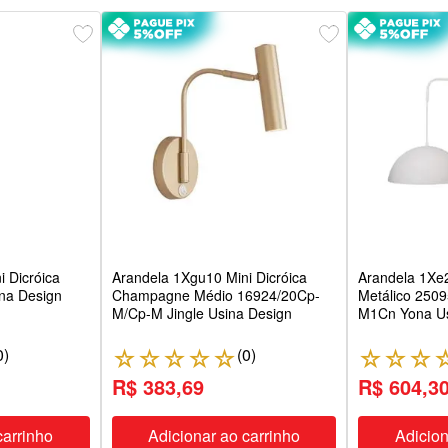
 Dicróica
Arandela 1Xgu10 Mini Dicróica
Arandela 1X
ina Design
Champagne Médio 16924/20Cp-
Metálico 250
M/Cp-M Jingle Usina Design
M1Cn Yona Us
0
)
(
0
)
☆
☆
☆
☆
☆
☆
☆
☆
R$ 383,69
R$ 604,3
carrinho
Adicionar ao carrinho
Adicion