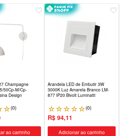
Aran
Luz N
Preto
Interl
e27 Champagne
Arandela LED de Embutir 3W
95/50Cp-M/Cp-
3000K Luz Amarela Branco LM-
ina Design
877 IP20 Bivolt Luminatti
(
0
)
(
0
)
☆
☆
☆
☆
☆
☆
☆
☆
0
R$ 94,11
R$ 
ar ao carrinho
Adicionar ao carrinho
A