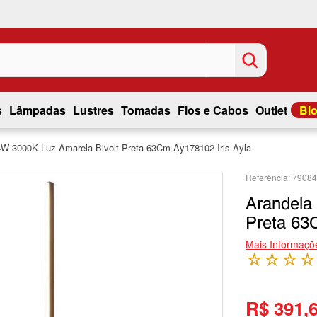
s
Lâmpadas
Lustres
Tomadas
Fios e Cabos
Outlet
Bl
4W 3000K Luz Amarela Bivolt Preta 63Cm Ay178102 Iris Ayla
7908
Arandela
Preta 63
Mais Informaçõ
☆
☆
☆
☆
R$ 391,