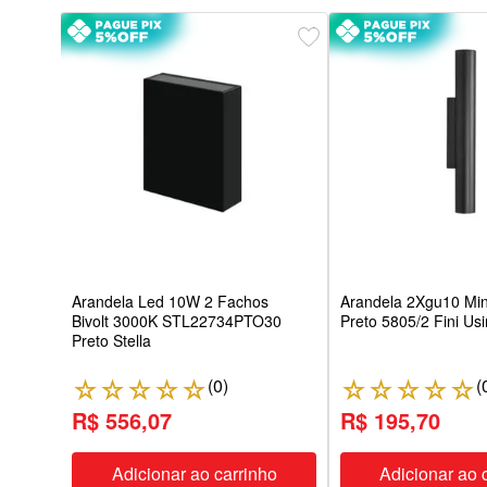
úpula
Arandela Led 10W 2 Fachos
Arandela 2Xgu10 Mini
Bivolt 3000K STL22734PTO30
Preto 5805/2 Fini Us
Preto Stella
(
0
)
(
☆
☆
☆
☆
☆
☆
☆
☆
☆
☆
R$ 556,07
R$ 195,70
ho
Adicionar ao carrinho
Adicionar ao 