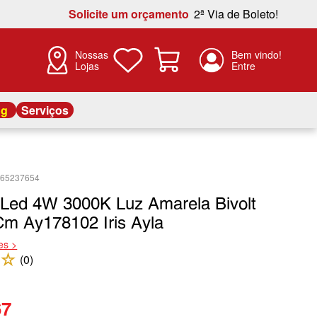
Solicite um orçamento
2ª Via de Boleto!
Nossas
Lojas
og
Serviços
465237654
 Led 4W 3000K Luz Amarela Bivolt
Cm Ay178102 Iris Ayla
es >
☆
(
0
)
67