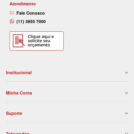
Atendimento
Fale Conosco
(11) 3855 7000
Institucional
Quem Somos
Minha Conta
Nossas Lojas
Serviços
Meus Dados
Eventos e Treinamentos
Suporte
2ª Via de Boleto
Blog
Meus Pedidos
Contato
Politica de Entrega
Meus Favoritos
Trabalhe Conosco
Televendas