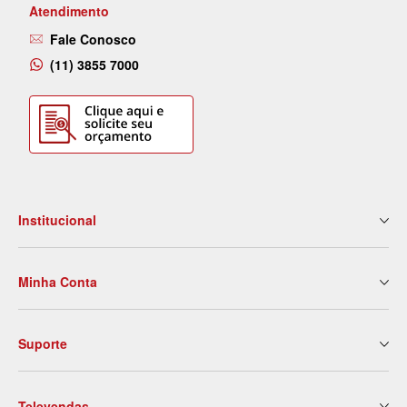
Atendimento
Fale Conosco
(11) 3855 7000
Institucional
Quem Somos
Minha Conta
Nossas Lojas
Serviços
Meus Dados
Eventos e Treinamentos
Suporte
2ª Via de Boleto
Blog
Meus Pedidos
Contato
Politica de Entrega
Meus Favoritos
Trabalhe Conosco
Televendas