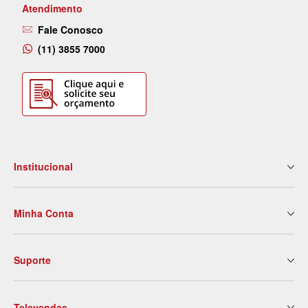
Atendimento
Fale Conosco
(11) 3855 7000
Institucional
Quem Somos
Minha Conta
Nossas Lojas
Serviços
Meus Dados
Eventos e Treinamentos
Suporte
2ª Via de Boleto
Blog
Meus Pedidos
Contato
Politica de Entrega
Meus Favoritos
Trabalhe Conosco
Televendas