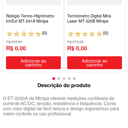
Relógio Termo-Higrômetro
Termômetro Digital Mira
Int/Ext MT-241A Minipa
Laser MT-320B Minipa
(
0
)
(
0
)
☆
☆
☆
☆
☆
☆
☆
☆
☆
☆
R$ 232,69
R$ 272,88
R$ 0,00
R$ 0,00
Adicionar ao
Adicionar ao
carrinho
carrinho
Descrição do produto
O ET-3200A da Minipa oferece medições confiáveis de
corrente AC/DC, tensão, resistência e frequência. Conta
com visor digital de fácil leitura e design ergonômico para
maior conforto no uso profissional.