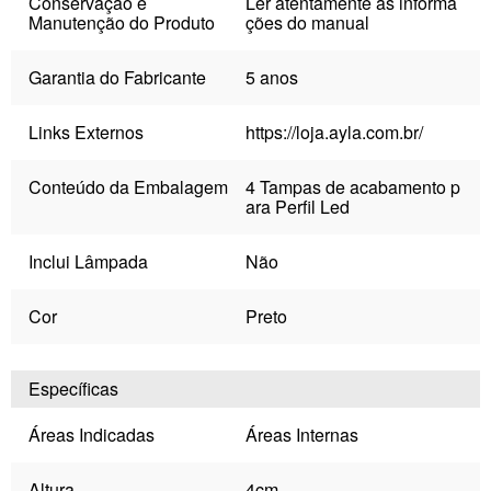
Conservação e
Ler atentamente as informa
Manutenção do Produto
ções do manual
Garantia do Fabricante
5 anos
Links Externos
https://loja.ayla.com.br/
Conteúdo da Embalagem
4 Tampas de acabamento p
ara Perfil Led
Inclui Lâmpada
Não
Cor
Preto
Específicas
Áreas Indicadas
Áreas Internas
Altura
4cm