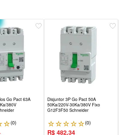
Disju
Nm 6
Siem
ólos Go Pact 63A
Disjuntor 3P Go Pact 50A
5Ka/380V
50Ka/220V-30Ka/380V Fixo
hneider
G12F3F50 Schneider
(
0
)
(
0
)
☆
☆
☆
☆
☆
☆
☆
☆
4
R$ 482,34
R$ 