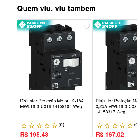
Quem viu, viu também
13-18A
Disjuntor Proteção Motor 12-18A
Disjuntor Proteção M
MWL18-3-U018 14159194 Weg
0,25A MWL18-3-C02
14158317 Weg
(
0
)
(
☆
☆
☆
☆
☆
☆
☆
☆
☆
☆
R$ 195,48
R$ 167,02