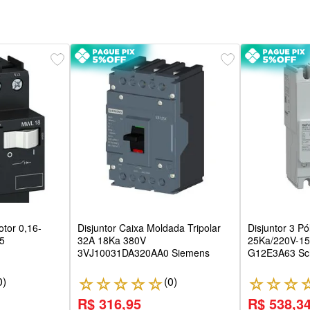
otor 0,16-
Disjuntor Caixa Moldada Tripolar
Disjuntor 3 P
5
32A 18Ka 380V
25Ka/220V-1
3VJ10031DA320AA0 Siemens
G12E3A63 Sc
0
)
(
0
)
☆
☆
☆
☆
☆
☆
☆
☆
R$ 316,95
R$ 538,3