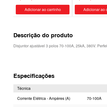
ho
Adicionar ao carrinho
Adicionar ao 
Descrição do produto
Disjuntor ajustável 3 polos 70-100A, 25kA, 380V. Perfeit
Especificações
Técnica
Corrente Elétrica - Ampères (A)
70-100A