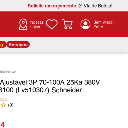
Solicite um orçamento
2ª Via de Boleto!
Nossas
Lojas
og
Serviços
480220142
r Ajustável 3P 70-100A 25Ka 380V
100 (Lv510307) Schneider
es >
☆
(
0
)
14