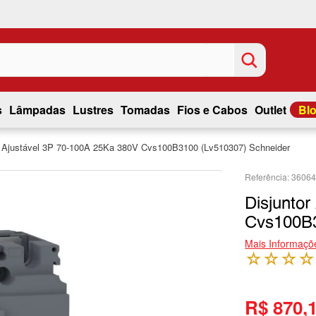
s
Lâmpadas
Lustres
Tomadas
Fios e Cabos
Outlet
Bl
r Ajustável 3P 70-100A 25Ka 380V Cvs100B3100 (Lv510307) Schneider
3606
Disjunto
Cvs100B3
Mais Informaçõ
☆
☆
☆
☆
R$ 870,