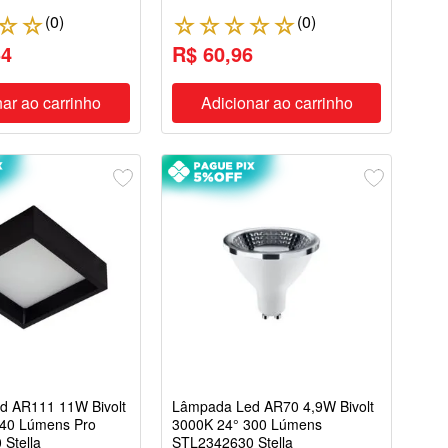
(
0
)
(
0
)
☆
☆
☆
☆
☆
☆
☆
54
R$ 60,96
ar ao carrinho
Adicionar ao carrinho
d AR111 11W Bivolt
Lâmpada Led AR70 4,9W Bivolt
740 Lúmens Pro
3000K 24° 300 Lúmens
Stella
STL2342630 Stella