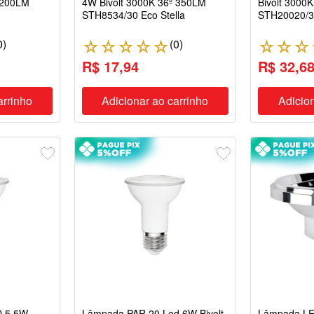
 200LM
4W Bivolt 3000K 36º 350LM
Bivolt 3000
STH8534/30 Eco Stella
STH20020/30
0
)
(
0
)
☆
☆
☆
☆
☆
☆
☆
☆
R$ 17,94
R$ 32,6
arrinho
Adicionar ao carrinho
Adicion
D 5,5W
Lâmpada PAR 20 Led 6W Bivolt
Lâmpada L