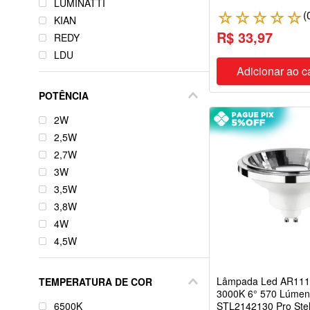
LUMINATTI
(
☆
☆
☆
☆
☆
KIAN
R$ 33,97
REDY
LDU
Adicionar ao c
KIN
OSRAM
POTÊNCIA
MARGIRIUS
2W
LUMIBRÁS
2,5W
JNG
2,7W
ILUMI
3W
GAYA
3,5W
DNI
3,8W
4W
4,5W
4,7W
4,8W
Lâmpada Led AR111 
TEMPERATURA DE COR
4,9W
3000K 6° 570 Lúmen
6500K
STL2142130 Pro Stel
5W