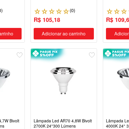
0
)
(
0
)
☆
☆
☆
☆
☆
☆
☆
☆
R$ 105,18
R$ 109,
arrinho
Adicionar ao carrinho
Adicion
,7W Bivolt
Lâmpada Led AR70 4,8W Bivolt
Lâmpada Led
ens
2700K 24°300 Lúmens
4000K 24° 