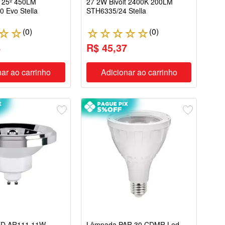
K 25º 450LM
27 2W Bivolt 2400K 200LM
 Evo Stella
STH6335/24 Stella
(
0
)
(
0
)
☆
☆
☆
☆
☆
☆
☆
8
R$ 45,37
ar ao carrinho
Adicionar ao carrinho
ED AR111 11W
Lâmpada PAR 30 CDMR Led