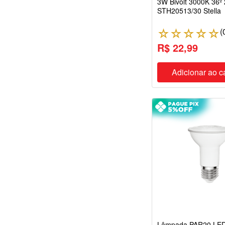
3W Bivolt 3000K 36º
STH20513/30 Stella
(
☆
☆
☆
☆
☆
R$ 22,99
Adicionar ao c
Lâmpada PAR20 LE