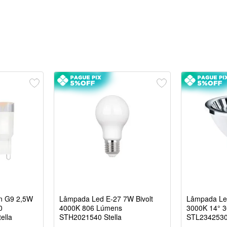
n G9 2,5W
Lâmpada Led E-27 7W Bivolt
Lâmpada Led
0
4000K 806 Lúmens
3000K 14° 
ella
STH2021540 Stella
STL2342530 