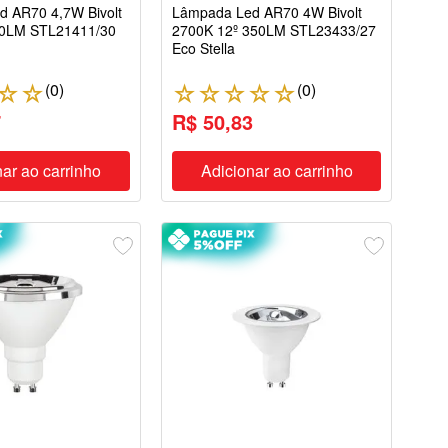
 AR70 4,7W Bivolt
Lâmpada Led AR70 4W Bivolt
60LM STL21411/30
2700K 12º 350LM STL23433/27
Eco Stella
(
0
)
(
0
)
☆
☆
☆
☆
☆
☆
☆
7
R$ 50,83
ar ao carrinho
Adicionar ao carrinho