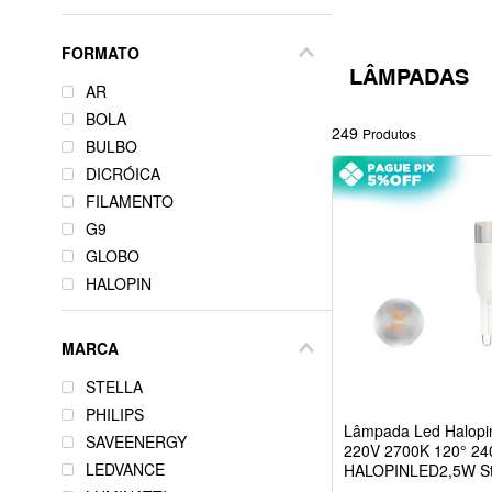
FORMATO
LÂMPADAS
AR
BOLA
249
Produtos
BULBO
DICRÓICA
FILAMENTO
G9
GLOBO
HALOPIN
HIGH BAY
PALITO
MARCA
PAR
STELLA
TUBULAR
PHILIPS
VELA
Lâmpada Led Halopi
SAVEENERGY
ELETRÔNICA
220V 2700K 120° 24
LEDVANCE
HALOPINLED2,5W St
REFLETORA