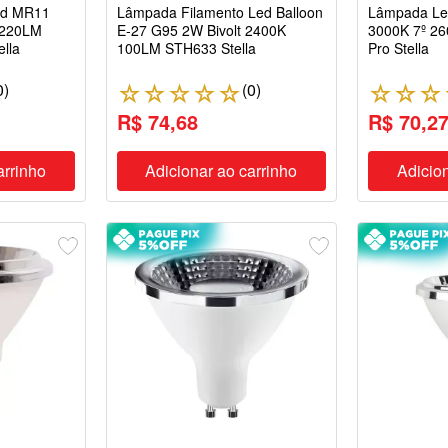
ed MR11
Lâmpada Filamento Led Balloon
Lâmpada Led
 220LM
E-27 G95 2W Bivolt 2400K
3000K 7º 2
lla
100LM STH633 Stella
Pro Stella
0
)
(
0
)
☆
☆
☆
☆
☆
☆
☆
☆
R$ 74,68
R$ 70,2
arrinho
Adicionar ao carrinho
Adicion