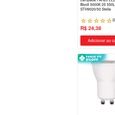
Bivolt 5000K 25 550
STH9020/50 Stella
(
☆
☆
☆
☆
☆
R$ 24,38
Adicionar ao c