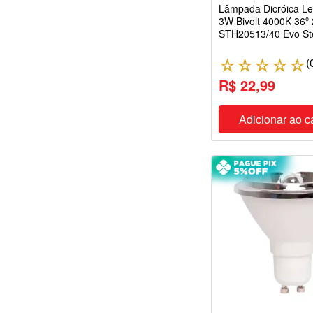
Lâmpada Dicróica L
3W Bivolt 4000K 36º
STH20513/40 Evo Ste
(
☆
☆
☆
☆
☆
R$ 22,99
Adicionar ao c