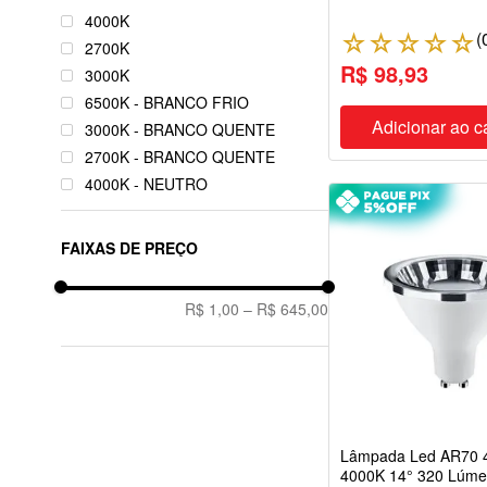
4000K
5,5W
(
☆
☆
☆
☆
☆
2700K
6W
R$ 98,93
3000K
6,5W
6500K - BRANCO FRIO
7W
Adicionar ao c
3000K - BRANCO QUENTE
8W
2700K - BRANCO QUENTE
8,5W
4000K - NEUTRO
9W
2400K
9,8W
2200K
10W
FAIXAS DE PREÇO
BRANCO FRIO
11W
27000K
12W
R$ 1,00
–
R$ 645,00
2700K BRANCO QUENTE
13W
3000K BRANCO QUENTE
14W
4000K BRANCO NEUTRO
15W
5000K BRANCO FRIO
16W
6500K BRANCO FRIO
17W
Lâmpada Led AR70 4
18W
4000K 14° 320 Lúm