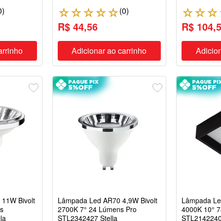
0
)
(
0
)
☆
☆
☆
☆
☆
☆
☆
☆
R$ 44,56
R$ 104,
arrinho
Adicionar ao carrinho
Adicion
11W Bivolt
Lâmpada Led AR70 4,9W Bivolt
Lâmpada Le
s
2700K 7° 24 Lúmens Pro
4000K 10° 
la
STL2342427 Stella
STL2142240 