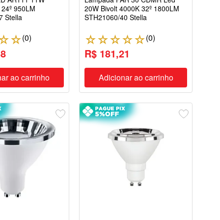
K 24º 950LM
20W Bivolt 4000K 32º 1800LM
 Stella
STH21060/40 Stella
(
0
)
(
0
)
☆
☆
☆
☆
☆
☆
☆
58
R$ 181,21
ar ao carrinho
Adicionar ao carrinho