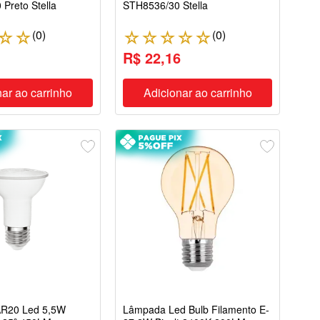
Preto Stella
STH8536/30 Stella
(
0
)
(
0
)
☆
☆
☆
☆
☆
☆
☆
1
R$ 22,16
ar ao carrinho
Adicionar ao carrinho
R20 Led 5,5W
Lâmpada Led Bulb Filamento E-