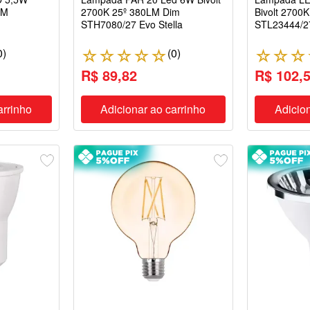
LM
2700K 25º 380LM Dim
Bivolt 2700
STH7080/27 Evo Stella
STL23444/27
0
)
(
0
)
☆
☆
☆
☆
☆
☆
☆
☆
R$ 89,82
R$ 102,
arrinho
Adicionar ao carrinho
Adicion