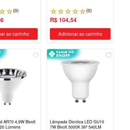
(
0
)
(
0
)
☆
☆
☆
☆
☆
☆
☆
66
R$ 104,54
ar ao carrinho
Adicionar ao carrinho
 AR70 4,9W Bivolt
Lâmpada Dicróica LED GU10
320 Lúmens
7W Bivolt 3000K 36º 540LM