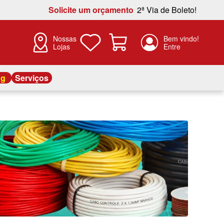
Solicite um orçamento
2ª Via de Boleto!
Nossas
Lojas
og
Serviços