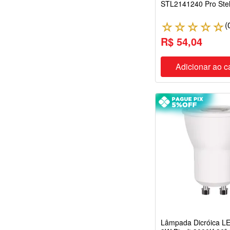
20W
STL2141240 Pro Stel
22W
(
☆
☆
☆
☆
☆
30W
R$ 54,04
32W
40W
50W
Adicionar ao c
54W
80W
100W
110W
140W
Lâmpada Dicróica 