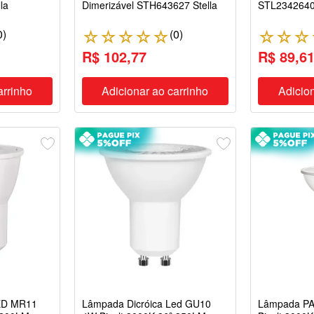
la
Dimerizável STH643627 Stella
STL2342640 
0
)
(
0
)
☆
☆
☆
☆
☆
☆
☆
☆
R$ 102,77
R$ 89,6
arrinho
Adicionar ao carrinho
Adicion
LED MR11
Lâmpada Dicróica Led GU10
Lâmpada PA