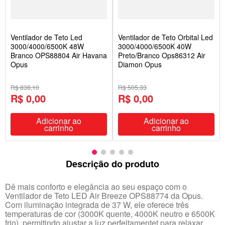
Ventilador de Teto Led
Ventilador de Teto Orbital Led
3000/4000/6500K 48W
3000/4000/6500K 40W
Branco OPS88804 Air Havana
Preto/Branco Ops86312 Air
Opus
Diamon Opus
R$ 838,10
R$ 505,33
R$ 0,00
R$ 0,00
Adicionar ao
Adicionar ao
carrinho
carrinho
Descrição do produto
Dê mais conforto e elegância ao seu espaço com o
Ventilador de Teto LED Air Breeze OPS88774 da Opus.
Com iluminação integrada de 37 W, ele oferece três
temperaturas de cor (3000K quente, 4000K neutro e 6500K
frio), permitindo ajustar a luz perfeitamentet para relaxar,